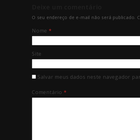
Deixe um comentário
O seu endereço de e-mail não será publicado.
C
Nome
*
Site
Salvar meus dados neste navegador par
Comentário
*