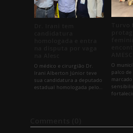
Turvo 
Dr. Irani tem
prota
candidatura
femini
homologada e entra
encont
na disputa por vaga
AMESC
na Alesc
O municí
O médico e cirurgião Dr.
palco de
Irani Alberton Júnior teve
marcado 
sua candidatura a deputado
sensibil
estadual homologada pelo…
fortalec
Comments (0)