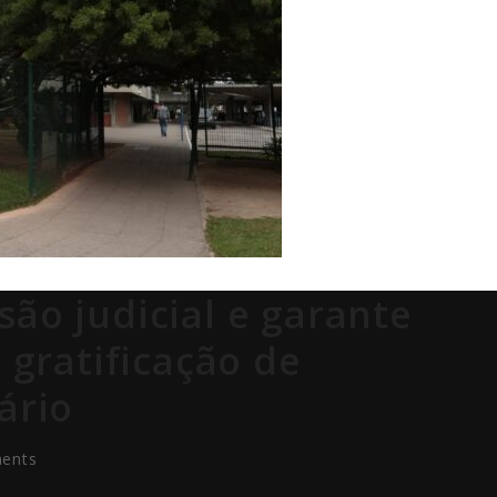
são judicial e garante
a gratificação de
ário
ents