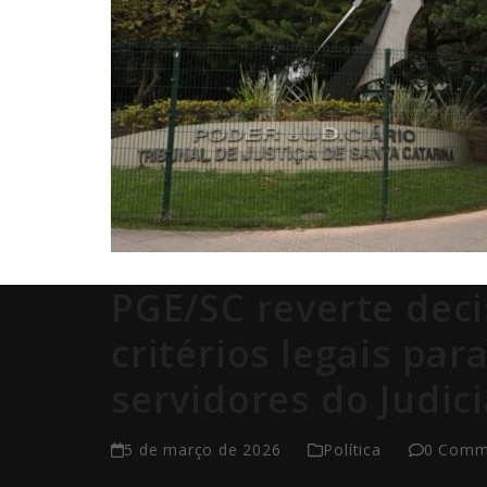
PGE/SC reverte deci
critérios legais par
servidores do Judici
5 de março de 2026
Política
0 Comm