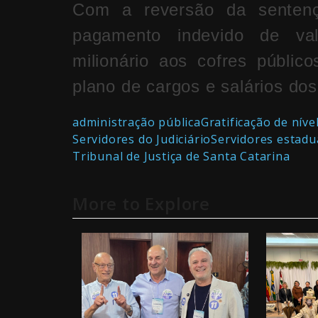
Com a reversão da sentença
pagamento indevido de val
milionário aos cofres públic
plano de cargos e salários dos
administração pública
Gratificação de níve
Servidores do Judiciário
Servidores estadu
Tribunal de Justiça de Santa Catarina
More to Explore