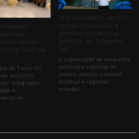
Pré-candidato do PT
reúne lideranças e
fortalece
discute estratégia
gonismo
política no Extremo
no ao sediar
Sul
ro regional da
A organização da campanha
eleitoral e a análise do
pio de Turvo foi
cenário político nacional,
 um encontro
estadual e regional
por integração,
estarão…
idade e
imento de…