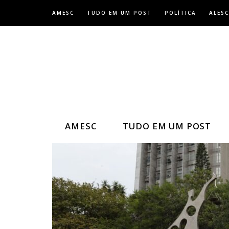
Skip
AMESC
TUDO EM UM POST
POLÍTICA
ALESC
to
content
AMESC
TUDO EM UM POST