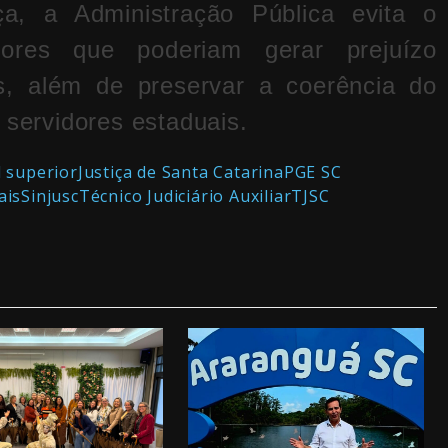
, a Administração Pública evita o
ores que poderiam gerar prejuízo
os, além de preservar a coerência do
 servidores estaduais.
l superior
Justiça de Santa Catarina
PGE SC
ais
Sinjusc
Técnico Judiciário Auxiliar
TJSC