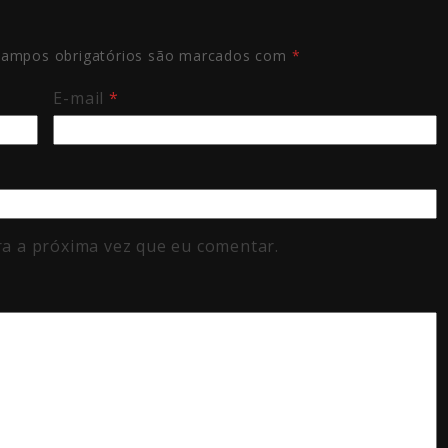
ampos obrigatórios são marcados com
*
E-mail
*
a a próxima vez que eu comentar.