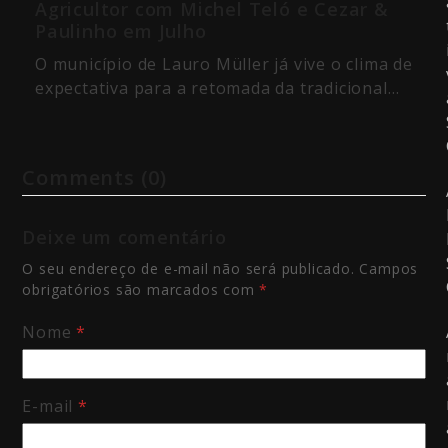
Agricultor com Michel Teló e Cezar &
Paulinho em Julho
O município de Lauro Müller já vive o clima de
expectativa para a retomada da tradicional…
Comments (0)
Deixe um comentário
O seu endereço de e-mail não será publicado.
Campos
obrigatórios são marcados com
*
Nome
*
E-mail
*