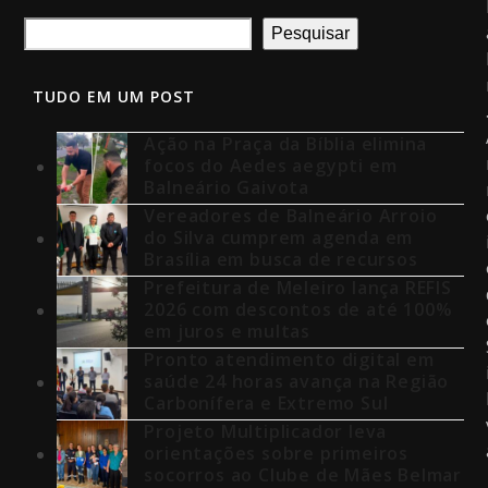
Pesquisar
TUDO EM UM POST
Ação na Praça da Bíblia elimina
focos do Aedes aegypti em
Balneário Gaivota
Vereadores de Balneário Arroio
do Silva cumprem agenda em
Brasília em busca de recursos
Prefeitura de Meleiro lança REFIS
2026 com descontos de até 100%
em juros e multas
Pronto atendimento digital em
saúde 24 horas avança na Região
Carbonífera e Extremo Sul
Projeto Multiplicador leva
orientações sobre primeiros
socorros ao Clube de Mães Belmar