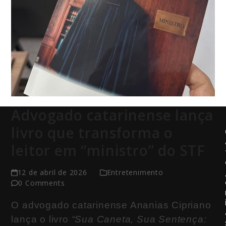
Advogado catarinense lança
livro que transforma o
leitor em “ministro” do STF
12 de abril de 2026
Entretenimento
0 Comments
O advogado catarinense
Ananias Cipriano
lança o livro
“Sua Caneta, Sua Sentença: