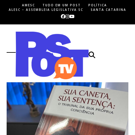
Skip
AMESC
TUDO EM UM POST
POLÍTICA
to
ALESC – ASSEMBLEIA LEGISLATIVA SC
SANTA CATARINA
content
Facebook
Instagram
YouTube
Open
Close
mobile
mobile
menu
menu