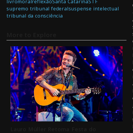
livro
moral
reflexão
Santa Catarina
STF
supremo tribunal federal
suspense intelectual
tribunal da consciência
More to Explore
Lauro Müller Retoma Festa do