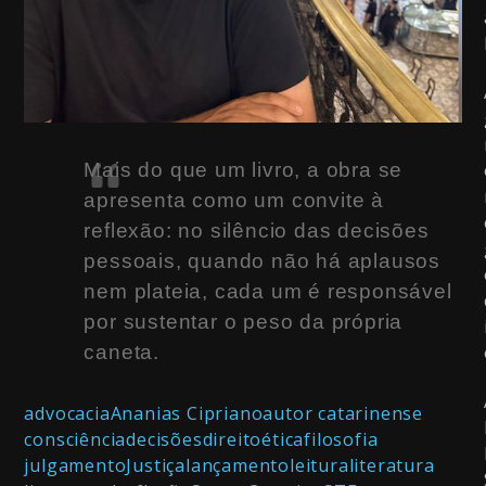
Mais do que um livro, a obra se
apresenta como um convite à
reflexão: no silêncio das decisões
pessoais, quando não há aplausos
nem plateia, cada um é responsável
por sustentar o peso da própria
caneta.
advocacia
Ananias Cipriano
autor catarinense
consciência
decisões
direito
ética
filosofia
julgamento
Justiça
lançamento
leitura
literatura