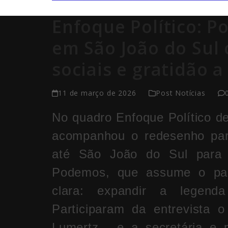
Enfoque Político: P
em São João do Sul
sociais e gratidão a
11 de março de 2026
Post Notícias
No quadro Enfoque Político des
acompanhou o redesenho par
até São João do Sul para 
Podemos, que assume o par
clara: expandir a legenda
Participaram da entrevista 
Lumertz , e a secretária e 