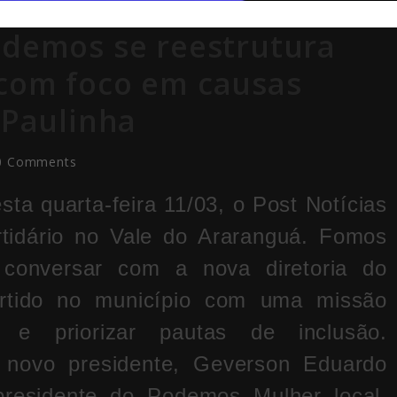
odemos se reestrutura
 com foco em causas
 Paulinha
0 Comments
ta quarta-feira 11/03, o Post Notícias
tidário no Vale do Araranguá. Fomos
conversar com a nova diretoria do
tido no município com uma missão
 e priorizar pautas de inclusão.
o novo presidente, Geverson Eduardo
presidente do Podemos Mulher local,