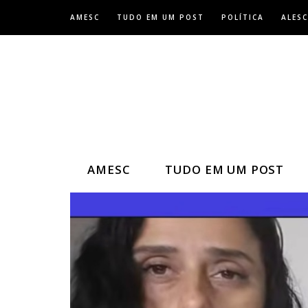
Skip
AMESC
TUDO EM UM POST
POLÍTICA
ALESC
to
content
AMESC
TUDO EM UM POST