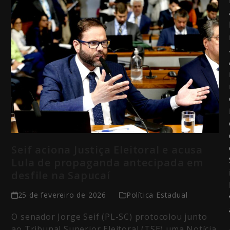
Seif aciona Justiça Eleitoral e acusa
Lula de propaganda antecipada em
desfile na Sapucaí
25 de fevereiro de 2026
Política Estadual
O senador Jorge Seif (PL-SC) protocolou junto
ao Tribunal Superior Eleitoral (TSE) uma Notícia