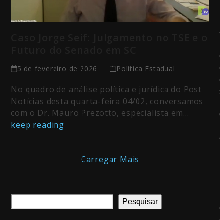
Caso Jorge Seif: Julgamento no TSE e o
Futuro do Senado em SC
5 de fevereiro de 2026
Política Estadual
No quadro de análise política e jurídica do Post
Notícias desta quarta-feira 04/02, conversamos
com o Dr. Mauro Prezotto, especialista em…
keep reading
Carregar Mais
Pesquisar