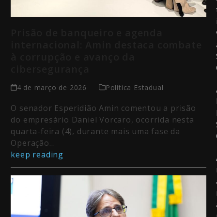
Prisão de banqueiro e agenda
internacional: Amin destaca combate
à corrupção e avanço da
cibersegurança
4 de março de 2026
Política Estadual
O senador Esperidião Amin comentou a prisão
do empresário Daniel Vorcaro, ocorrida nesta
quarta-feira (4), durante mais uma fase da
Operação…
keep reading