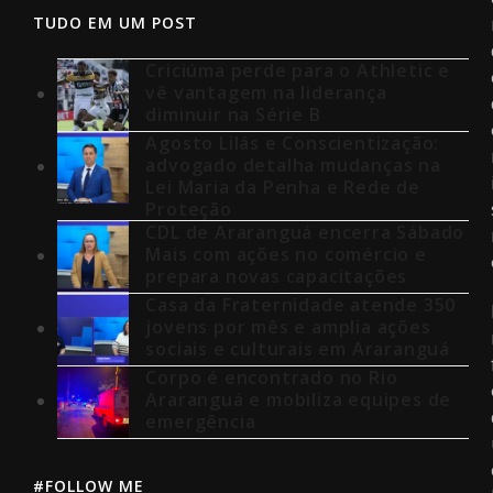
TUDO EM UM POST
Criciúma perde para o Athletic e
vê vantagem na liderança
diminuir na Série B
Agosto Lilás e Conscientização:
advogado detalha mudanças na
Lei Maria da Penha e Rede de
Proteção
CDL de Araranguá encerra Sábado
Mais com ações no comércio e
prepara novas capacitações
Casa da Fraternidade atende 350
jovens por mês e amplia ações
sociais e culturais em Araranguá
Corpo é encontrado no Rio
Araranguá e mobiliza equipes de
emergência
#FOLLOW ME