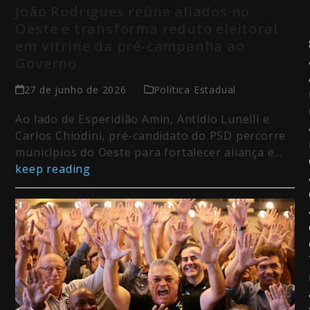
João Rodrigues reúne aliados no
Oeste e transforma reduto eleitoral
em vitrine da pré-campanha ao
Governo
27 de junho de 2026
Política Estadual
Ao lado de Esperidião Amin, Antídio Lunelli e
Carlos Chiodini, pré-candidato do PSD percorre
municípios do Oeste para fortalecer aliança e…
keep reading