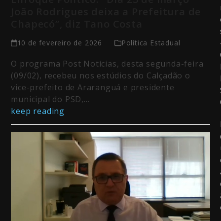
João Rodrigues deixa a Prefeitura de
Chapecó”, diz Tano Costa
10 de fevereiro de 2026
Política Estadual
O programa Post Notícias, desta segunda-feira
(09/02), recebeu nos estúdios do Calçadão o
vice-prefeito de Araranguá e presidente
municipal do PSD,…
keep reading