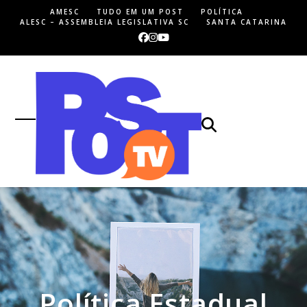
Skip
AMESC
TUDO EM UM POST
POLÍTICA
to
ALESC – ASSEMBLEIA LEGISLATIVA SC
SANTA CATARINA
content
Facebook
Instagram
YouTube
Open
Close
mobile
mobile
menu
menu
Política Estadual