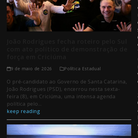
João Rodrigues fecha roteiro pelo Sul
com ato político de demonstração de
força em Criciúma
9 de maio de 2026
Política Estadual
O pré-candidato ao Governo de Santa Catarina,
João Rodrigues (PSD), encerrou nesta sexta-
feira (8), em Criciúma, uma intensa agenda
política pelo…
keep reading