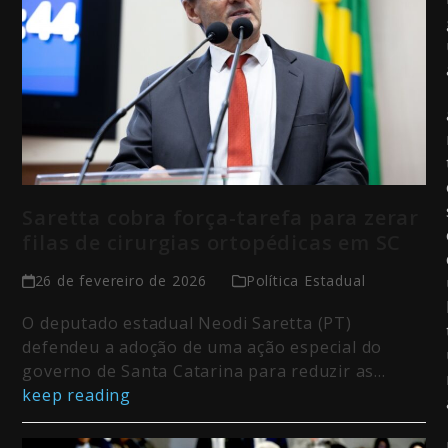
Saretta cobra força-tarefa para zerar
filas de cirurgias ortopédicas em SC
26 de fevereiro de 2026
Política Estadual
O deputado estadual Neodi Saretta (PT)
defendeu a adoção de uma ação especial do
governo de Santa Catarina para reduzir as…
keep reading