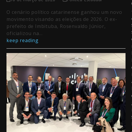
O cenário político catarinense ganhou um novo
movimento visando as eleições de 2026. O ex-
prefeito de Imbituba, Rosenvaldo Júnior,
oficializou na…
keep reading