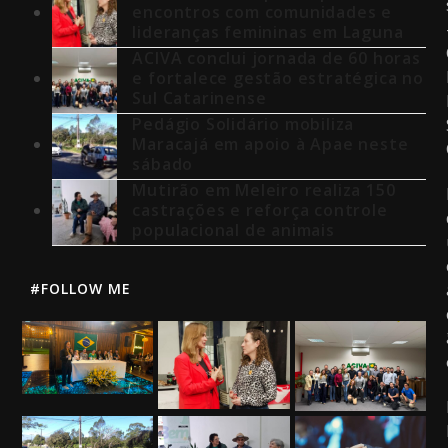
encontros com comunidades e
lideranças femininas em Laguna
ACIVA conclui jornada de 60 horas
e fortalece gestão estratégica no
Sul Catarinense
Pedágio Solidário mobiliza
Maracajá em apoio à Apae neste
sábado
Mutirão em Meleiro realiza 150
castrações e reforça controle
populacional de animais
#FOLLOW ME