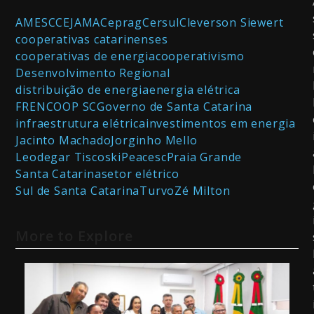
AMESC
CEJAMA
Ceprag
Cersul
Cleverson Siewert
cooperativas catarinenses
cooperativas de energia
cooperativismo
Desenvolvimento Regional
distribuição de energia
energia elétrica
FRENCOOP SC
Governo de Santa Catarina
infraestrutura elétrica
investimentos em energia
Jacinto Machado
Jorginho Mello
Leodegar Tiscoski
Peacesc
Praia Grande
Santa Catarina
setor elétrico
Sul de Santa Catarina
Turvo
Zé Milton
More to Explore