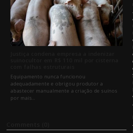
Justiça condena empresa a indenizar
suinocultor em R$ 110 mil por cisterna
com falhas estruturais
Equipamento nunca funcionou
adequadamente e obrigou produtor a
abastecer manualmente a criação de suínos
por mais…
Comments (0)