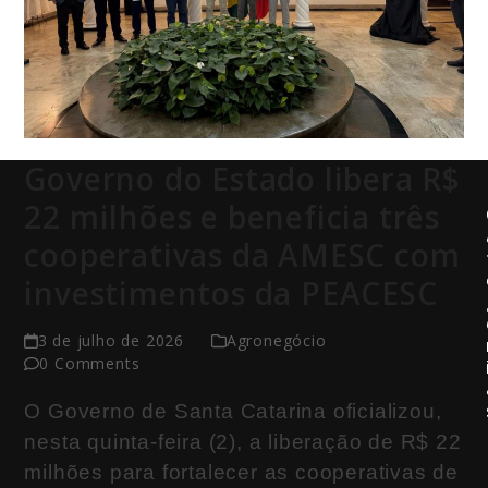
Governo do Estado libera R$
22 milhões e beneficia três
cooperativas da AMESC com
investimentos da PEACESC
3 de julho de 2026
Agronegócio
0 Comments
O Governo de Santa Catarina oficializou,
nesta quinta-feira (2), a liberação de R$ 22
milhões para fortalecer as cooperativas de