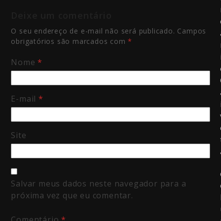
Deixe um comentário
O seu endereço de e-mail não será publicado.
Campos
obrigatórios são marcados com
*
Nome
*
E-mail
*
Site
Salvar meus dados neste navegador para a
próxima vez que eu comentar.
Comentário
*