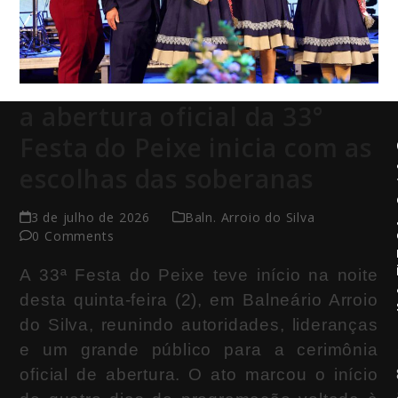
a abertura oficial da 33°
Festa do Peixe inicia com as
escolhas das soberanas
3 de julho de 2026
Baln. Arroio do Silva
0 Comments
A 33ª Festa do Peixe teve início na noite
desta quinta-feira (2), em Balneário Arroio
do Silva, reunindo autoridades, lideranças
e um grande público para a cerimônia
oficial de abertura. O ato marcou o início