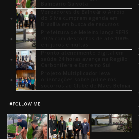
Balneário Gaivota
Vereadores de Balneário Arroio
do Silva cumprem agenda em
Brasília em busca de recursos
Prefeitura de Meleiro lança REFIS
2026 com descontos de até 100%
em juros e multas
Pronto atendimento digital em
saúde 24 horas avança na Região
Carbonífera e Extremo Sul
Projeto Multiplicador leva
orientações sobre primeiros
socorros ao Clube de Mães Belmar
#FOLLOW ME