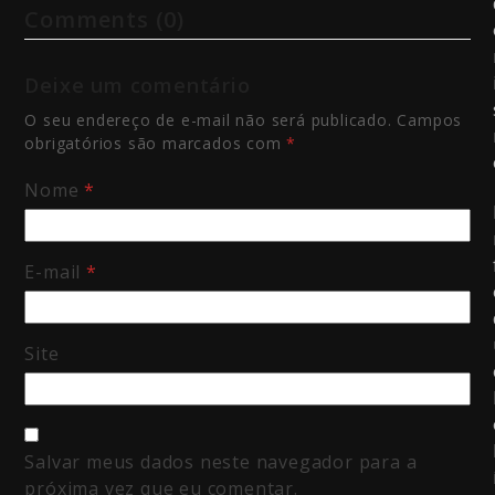
Comments (0)
Deixe um comentário
O seu endereço de e-mail não será publicado.
Campos
obrigatórios são marcados com
*
Nome
*
E-mail
*
Site
Salvar meus dados neste navegador para a
próxima vez que eu comentar.