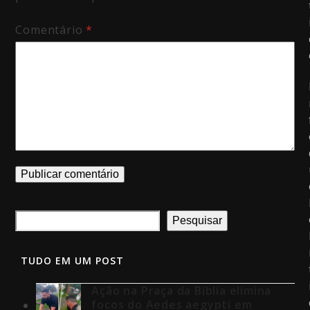
Comentário
*
Pesquisar
TUDO EM UM POST
Ação na Praça da Bíblia elimina
focos do Aedes aegypti em