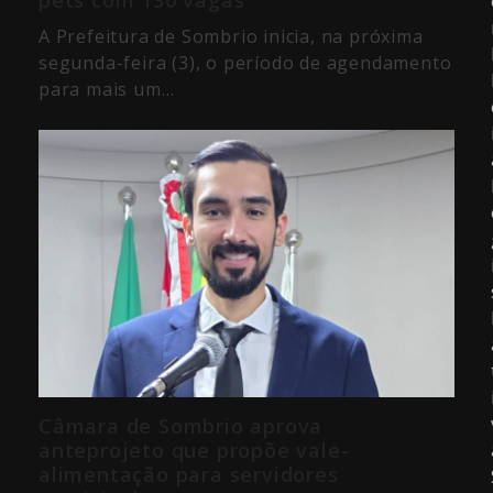
A Prefeitura de Sombrio inicia, na próxima
segunda-feira (3), o período de agendamento
para mais um…
Câmara de Sombrio aprova
anteprojeto que propõe vale-
alimentação para servidores