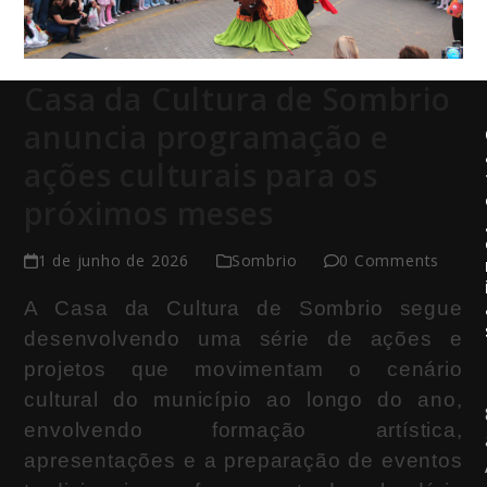
Casa da Cultura de Sombrio
anuncia programação e
ações culturais para os
próximos meses
1 de junho de 2026
Sombrio
0 Comments
A Casa da Cultura de Sombrio segue
desenvolvendo uma série de ações e
projetos que movimentam o cenário
cultural do município ao longo do ano,
envolvendo formação artística,
apresentações e a preparação de eventos