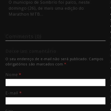
O município de Sombrio foi palco, neste
domingo (26), de mais uma edição do
Marathon MTB…
Comments (0)
Deixe um comentário
O seu endereço de e-mail não será publicado.
Campos
obrigatórios são marcados com
*
Nome
*
E-mail
*