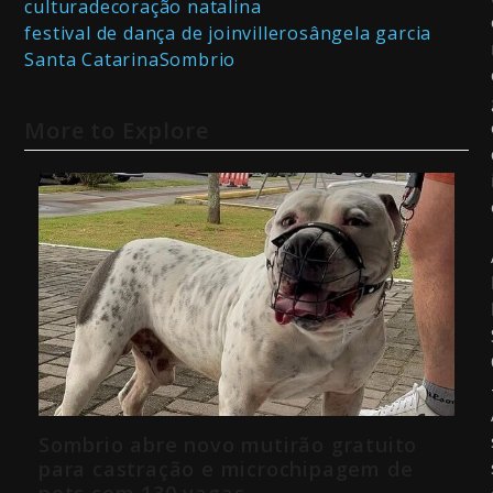
cultura
decoração natalina
festival de dança de joinville
rosângela garcia
Santa Catarina
Sombrio
More to Explore
Sombrio abre novo mutirão gratuito
para castração e microchipagem de
pets com 130 vagas