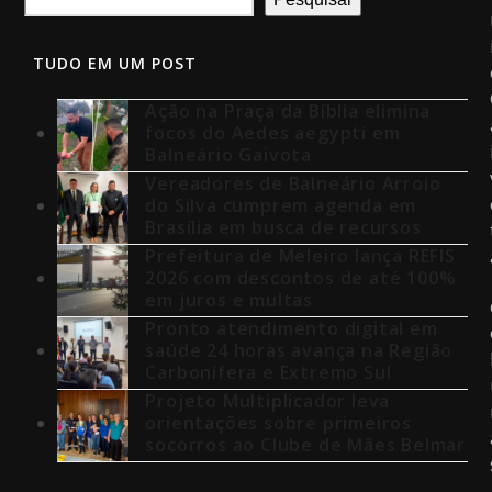
TUDO EM UM POST
Ação na Praça da Bíblia elimina
focos do Aedes aegypti em
Balneário Gaivota
Vereadores de Balneário Arroio
do Silva cumprem agenda em
Brasília em busca de recursos
Prefeitura de Meleiro lança REFIS
2026 com descontos de até 100%
em juros e multas
Pronto atendimento digital em
saúde 24 horas avança na Região
Carbonífera e Extremo Sul
Projeto Multiplicador leva
orientações sobre primeiros
socorros ao Clube de Mães Belmar