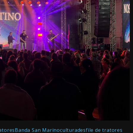
atores
Banda San Marino
cultura
desfile de tratores