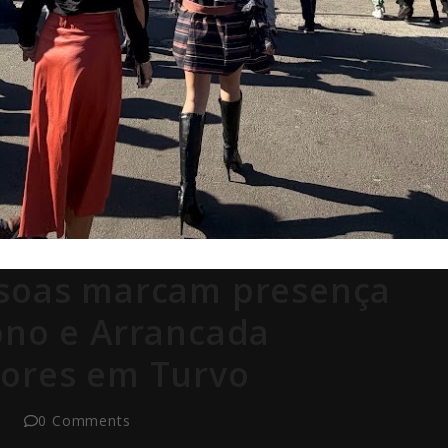
ssoas marcam presença
ono e Arrancada
tores em Turvo
0 Comments