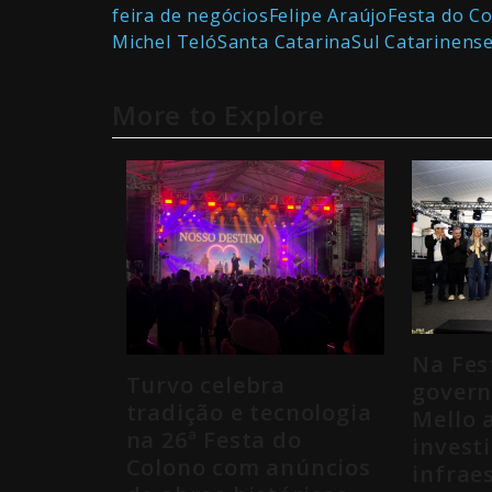
feira de negócios
Felipe Araújo
Festa do C
Michel Teló
Santa Catarina
Sul Catarinens
More to Explore
Na Fes
Turvo celebra
govern
tradição e tecnologia
Mello 
na 26ª Festa do
invest
Colono com anúncios
infrae