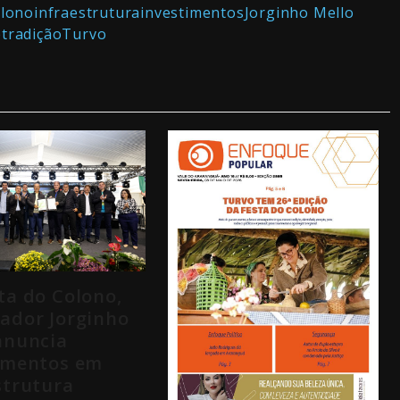
olono
infraestrutura
investimentos
Jorginho Mello
e
tradição
Turvo
ta do Colono,
ador Jorginho
anuncia
imentos em
strutura