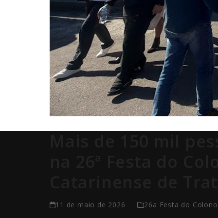
Mais de 150 mil pe
na 26ª Festa do Col
Catarinense de Tra
11 de maio de 2026
26a Festa do Colono