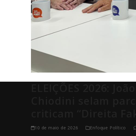
ELEIÇÕES 2026: João
Chiodini selam par
criticam “Direita F
10 de maio de 2026
Enfoque Político