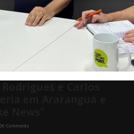
 Rodrigues e Carlos
ceria em Araranguá e
ake News”
0 Comments