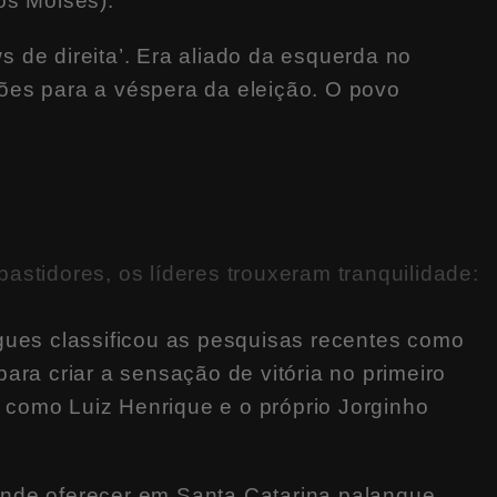
os Moisés).
 de direita’. Era aliado da esquerda no
ões para a véspera da eleição. O povo
stidores, os líderes trouxeram tranquilidade:
igues classificou as pesquisas recentes como
ara criar a sensação de vitória no primeiro
como Luiz Henrique e o próprio Jorginho
ende oferecer em Santa Catarina palanque