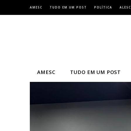
Skip
AMESC
TUDO EM UM POST
POLÍTICA
ALESC
to
content
AMESC
TUDO EM UM POST