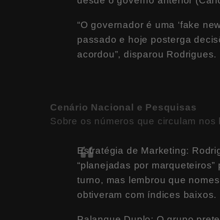
desde o governo anterior (Carl
“O governador é uma ‘fake news
passado e hoje posterga decis
acordou”, disparou Rodrigues.
Cenário Nacional e Pesquisas
Sobre os números que circulam nos ba
Estratégia de Marketing: Rodr
“planejadas por marqueteiros” p
turno, mas lembrou que nomes 
obtiveram com índices baixos.
Palanque Duplo: O grupo pret