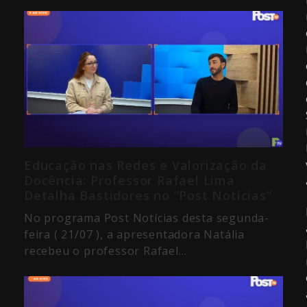
Educação nas Redes e Valorização da
Docência: Professor Rafael Lima
Detalha Bastidores no “Post Notícias”
No programa Post Notícias desta segunda-
feira ( 21/07 ), a apresentadora Natália
recebeu o professor Rafael…