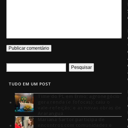
Pesquisar
TUDO EM UM POST
Time do PL em Ermo; agronegócio
gera renda (e fofocas); caiu o
vale-refeição; e as novas obras de
Araranguá.
Mariana Sartor participa de
encontros com comunidades e