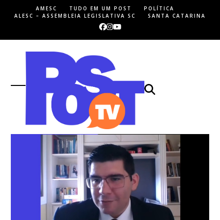
Skip
AMESC
TUDO EM UM POST
POLÍTICA
to
ALESC – ASSEMBLEIA LEGISLATIVA SC
SANTA CATARINA
content
Facebook
Instagram
YouTube
Open
Close
mobile
mobile
menu
menu