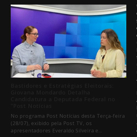
Bastidores e Estratégias Eleitorais:
Giovana Mondardo Detalha
Candidatura a Deputada Federal no
“Post Notícias
No programa Post Notícias desta Terça-feira
(28/07), exibido pela Post TV, os
apresentadores Everaldo Silveira e…