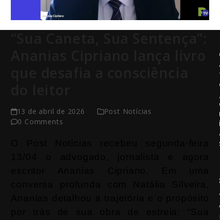
“Sua Caneta, Sua Sentença”:
Ananias Cipriano lança livro
que desafia a consciência
do leitor
13 de abril de 2026
Post Notícias
0 Comments
O Post Notícias recebeu segunda-feira
13/04 o advogado, jornalista e agora
escritor Ananias Cipriano. Em uma
conversa profunda com Natália Silveira,
Ananias detalhou a trajetória e o propósito
por trás de sua obra de estreia: “Sua