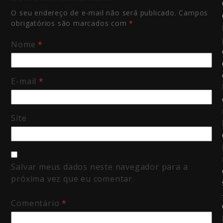
O seu endereço de e-mail não será publicado.
Campos
obrigatórios são marcados com
*
Nome
*
E-mail
*
Site
Salvar meus dados neste navegador para a
próxima vez que eu comentar.
Comentário
*