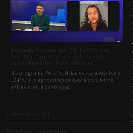
Unidade Popular em SC: Laís Chaud
Detalha Candidatura de Esquerda e
Estratégias no “Post Notícias”
No programa Post Notícias desta sexta-feira
( 24/07 ), o apresentador Everaldo Silveira
entrevistou a psicóloga…
Comments (0)
Deixe um comentário