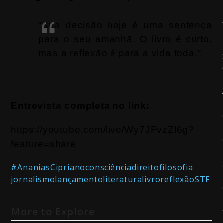
“Sua decisão hoje é uma sentença
para o seu amanhã. O livro é curto,
mas a reflexão é para a vida toda.”
Entrevista completa no link:
https://youtube.com/live/Wy7JFvzZl6g?
feature=share
#AnaniasCipriano
consciência
direito
filosofia
jornalismo
lançamento
literatura
livro
reflexão
STF
More to Explore