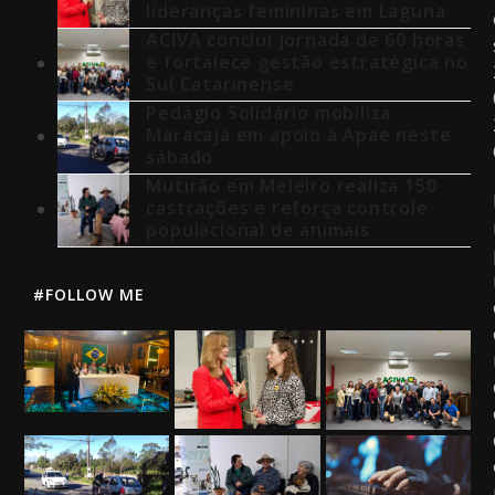
lideranças femininas em Laguna
ACIVA conclui jornada de 60 horas
e fortalece gestão estratégica no
Sul Catarinense
Pedágio Solidário mobiliza
Maracajá em apoio à Apae neste
sábado
Mutirão em Meleiro realiza 150
castrações e reforça controle
populacional de animais
#FOLLOW ME