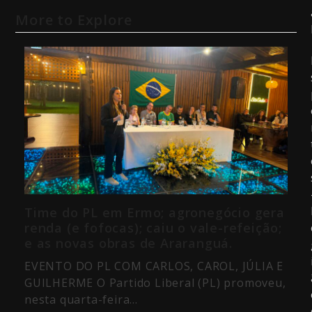
More to Explore
Time do PL em Ermo; agronegócio gera
renda (e fofocas); caiu o vale-refeição;
e as novas obras de Araranguá.
EVENTO DO PL COM CARLOS, CAROL, JÚLIA E
GUILHERME O Partido Liberal (PL) promoveu,
nesta quarta-feira…