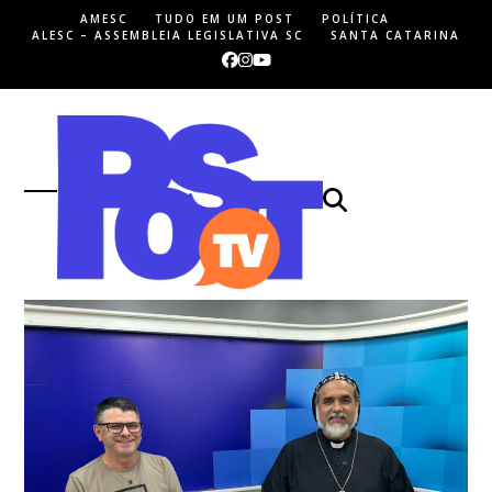
Skip
AMESC
TUDO EM UM POST
POLÍTICA
to
ALESC – ASSEMBLEIA LEGISLATIVA SC
SANTA CATARINA
content
Facebook
Instagram
YouTube
Open
Close
mobile
mobile
menu
menu