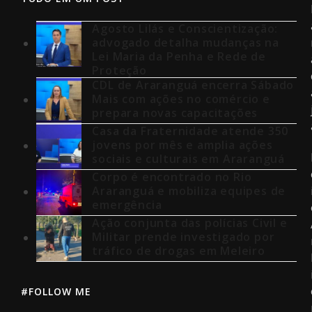
Agosto Lilás e Conscientização:
advogado detalha mudanças na
Lei Maria da Penha e Rede de
Proteção
CDL de Araranguá encerra Sábado
Mais com ações no comércio e
prepara novas capacitações
Casa da Fraternidade atende 350
jovens por mês e amplia ações
sociais e culturais em Araranguá
Corpo é encontrado no Rio
Araranguá e mobiliza equipes de
emergência
Ação conjunta das polícias Civil e
Militar prende investigado por
tráfico de drogas em Meleiro
#FOLLOW ME