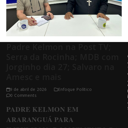
Padre Kelmon na Post TV;
Serra da Rocinha; MDB com
Jorginho dia 27; Salvaro na
Amesc e mais
9 de abril de 2026
Enfoque Político
0 Comments
PADRE KELMON EM
ARARANGUÁ PARA