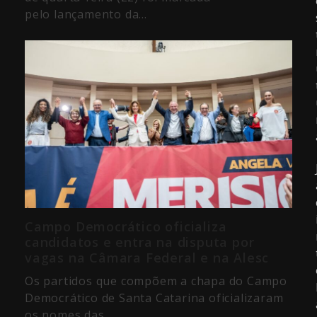
pelo lançamento da…
Campo Democrático oficializa
candidatos e entra na disputa por
vagas na Câmara Federal e na Alesc
Os partidos que compõem a chapa do Campo
Democrático de Santa Catarina oficializaram
os nomes das…