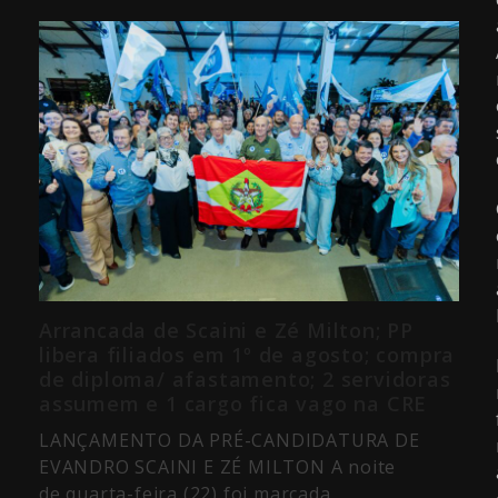
Arrancada de Scaini e Zé Milton; PP
libera filiados em 1º de agosto; compra
de diploma/ afastamento; 2 servidoras
assumem e 1 cargo fica vago na CRE
LANÇAMENTO DA PRÉ-CANDIDATURA DE
EVANDRO SCAINI E ZÉ MILTON A noite
de quarta-feira (22) foi marcada