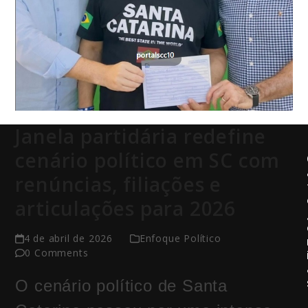
Janela partidária redefine
cenário político em SC com
renúncias, filiações e
articulações para 2026
4 de abril de 2026
Enfoque Político
0 Comments
O cenário político de Santa