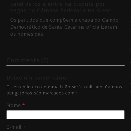
candidatos e entra na disputa por
vagas na Câmara Federal e na Alesc
Os partidos que compõem a chapa do Campo
Democrático de Santa Catarina oficializaram
os nomes das…
Comments (0)
Deixe um comentário
O seu endereço de e-mail não será publicado.
Campos
obrigatórios são marcados com
*
Nome
*
E-mail
*