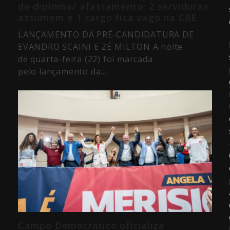
de diploma/ afastamento; 2 servidoras
assumem e 1 cargo fica vago na CRE
LANÇAMENTO DA PRÉ-CANDIDATURA DE
EVANDRO SCAINI E ZÉ MILTON A noite
de quarta-feira (22) foi marcada
pelo lançamento da…
Campo Democrático oficializa