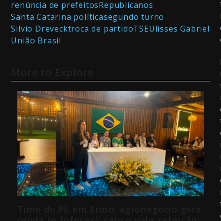
renúncia de prefeitos
Republicanos
Santa Catarina política
segundo turno
Silvio Dreveck
troca de partido
TSE
Ulisses Gabriel
União Brasil
More to Explore
Time do PL em Ermo; agronegócio gera
renda (e fofocas); caiu o vale-refeição;