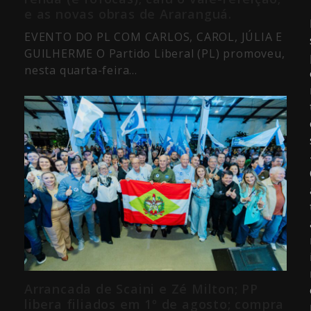
e as novas obras de Araranguá.
EVENTO DO PL COM CARLOS, CAROL, JÚLIA E
GUILHERME O Partido Liberal (PL) promoveu,
nesta quarta-feira…
Arrancada de Scaini e Zé Milton; PP
libera filiados em 1º de agosto; compra