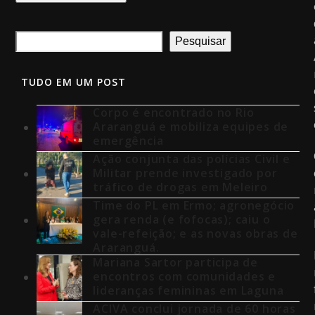
Pesquisar
TUDO EM UM POST
Corpo é encontrado no Rio
Araranguá e mobiliza equipes de
emergência
Ação conjunta das polícias Civil e
Militar prende investigado por
tráfico de drogas em Meleiro
Time do PL em Ermo; agronegócio
gera renda (e fofocas); caiu o
vale-refeição; e as novas obras de
Araranguá.
Mariana Sartor participa de
encontros com comunidades e
lideranças femininas em Laguna
ACIVA conclui jornada de 60 horas