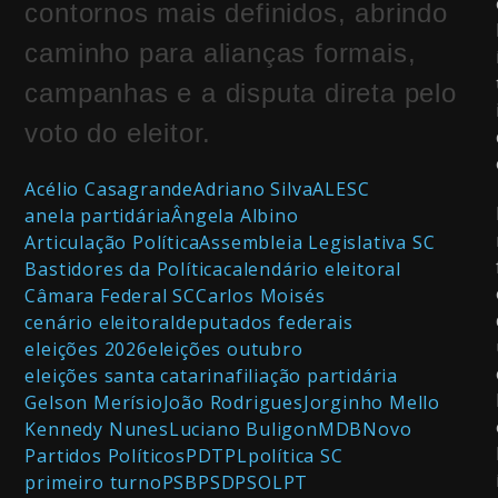
contornos mais definidos, abrindo
caminho para alianças formais,
campanhas e a disputa direta pelo
voto do eleitor.
Acélio Casagrande
Adriano Silva
ALESC
anela partidária
Ângela Albino
Articulação Política
Assembleia Legislativa SC
Bastidores da Política
calendário eleitoral
Câmara Federal SC
Carlos Moisés
cenário eleitoral
deputados federais
eleições 2026
eleições outubro
eleições santa catarina
filiação partidária
Gelson Merísio
João Rodrigues
Jorginho Mello
Kennedy Nunes
Luciano Buligon
MDB
Novo
Partidos Políticos
PDT
PL
política SC
primeiro turno
PSB
PSD
PSOL
PT