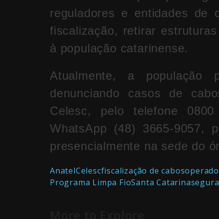
reguladores e entidades de 
fiscalização, retirar estrutur
à população catarinense.
Atualmente, a população p
denunciando casos de cabos
Celesc, pelo telefone 080
WhatsApp (48) 3665-9057, pel
presencialmente na sede do 
Anatel
Celesc
fiscalização de cabos
operado
Programa Limpa Fio
Santa Catarina
segura
More to Explore