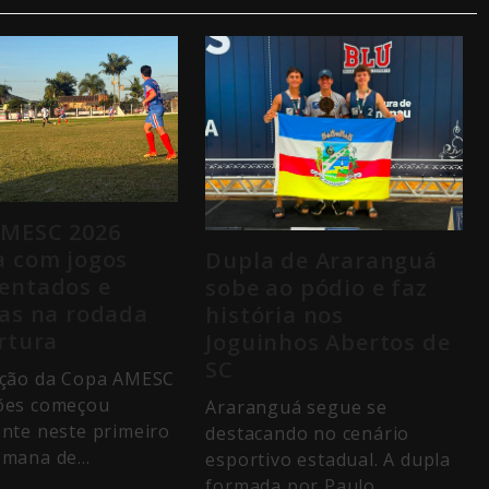
AMESC 2026
 com jogos
Dupla de Araranguá
entados e
sobe ao pódio e faz
as na rodada
história nos
rtura
Joguinhos Abertos de
SC
ição da Copa AMESC
ções começou
Araranguá segue se
ente neste primeiro
destacando no cenário
semana de…
esportivo estadual. A dupla
formada por Paulo