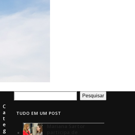
Pesquisar
C
a
TUDO EM UM POST
t
e
Mariana Sartor
g
participa de