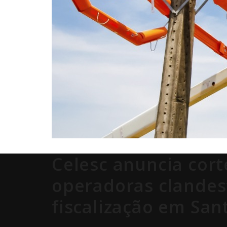
Celesc anuncia cort
operadoras clandest
fiscalização em San