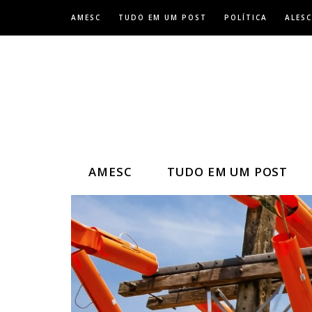
Skip
AMESC
TUDO EM UM POST
POLÍTICA
ALESC
to
content
AMESC
TUDO EM UM POST