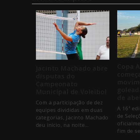
Copa 
Jacinto Machado abre
começa
disputas do
movim
Campeonato
golead
Municipal de Voleibol
de abe
Com a participação de dez
A 16ª ed
equipes divididas em duas
de Sele
categorias, Jacinto Machado
oficialm
deu início, na noite…
fim de 