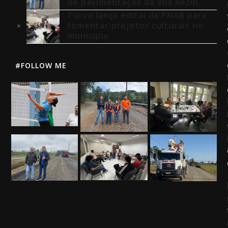
de pavimentação da Vila Rezin
Turvo lança edital da PNAB para
fomentar projetos culturais no
município
#FOLLOW ME