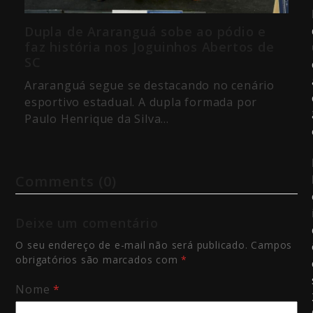
Dupla de Araranguá sobe ao pódio e
faz história nos Joguinhos Abertos de
SC
Araranguá segue se destacando no cenário
esportivo estadual. A dupla formada por
Paulo Henrique da Silva…
Comments (0)
Deixe um comentário
O seu endereço de e-mail não será publicado.
Campos
obrigatórios são marcados com
*
Nome
*