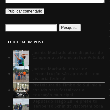
Pesquisar
TUDO EM UM POST
Jacinto Machado abre disputas do
Campeonato Municipal de Voleibol
Jacinto Machado: obras de
reconstrução são aprovadas em
vistoria federal
Prefeitura de Timbé do Sul inicia
estudo para fortalecer a
educação municipal
Deputado Tiago Zilli e prefeito
Heriberto Schmidt vistoriam obra