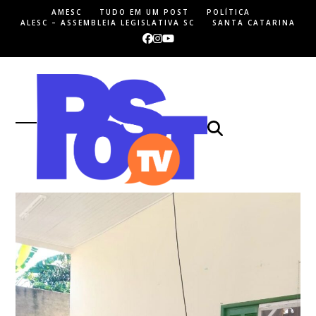
Skip
AMESC
TUDO EM UM POST
POLÍTICA
to
ALESC – ASSEMBLEIA LEGISLATIVA SC
SANTA CATARINA
content
Facebook
Instagram
YouTube
Open
Close
mobile
mobile
menu
menu