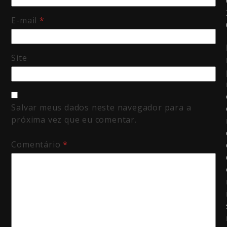
E-mail
*
Site
Salvar meus dados neste navegador para a
próxima vez que eu comentar.
Comentário
*