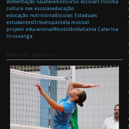
alimentação saudável
concurso escolar
Criciúma
cultura nas escolas
educação
educação nutricional
Escolas Estaduais
estudantes
Orleans
paródia musical
projeto educacional
Risotolândia
Santa Catarina
Urussanga
More to Explore