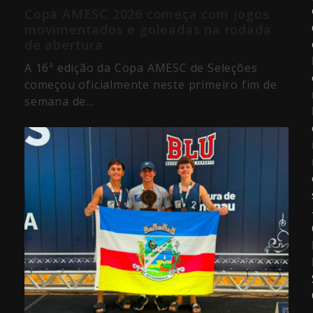
Copa AMESC 2026 começa com jogos
movimentados e goleadas na rodada
de abertura
A 16ª edição da Copa AMESC de Seleções
começou oficialmente neste primeiro fim de
semana de…