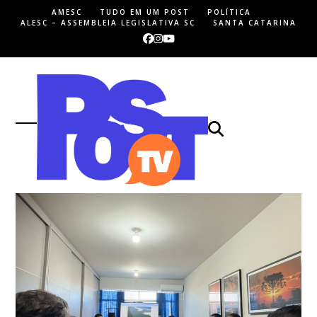
Skip
AMESC
TUDO EM UM POST
POLÍTICA
to
ALESC – ASSEMBLEIA LEGISLATIVA SC
SANTA CATARINA
content
Facebook
Instagram
YouTube
Open
Close
mobile
mobile
menu
menu