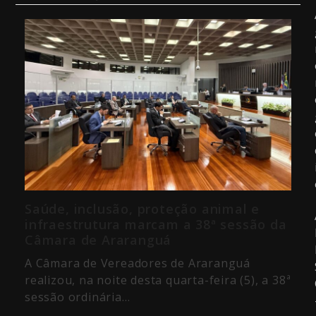
Saúde, inclusão, proteção animal e
infraestrutura marcam a 38ª sessão da
Câmara de Araranguá
A Câmara de Vereadores de Araranguá
realizou, na noite desta quarta-feira (5), a 38ª
sessão ordinária…