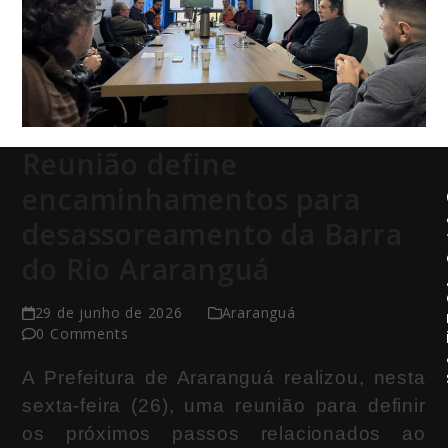
Reunião define
encaminhamentos para
desassoreamento da Barra
do Rio Araranguá
29 de junho de 2026
Araranguá
0 Comments
A Prefeitura de Araranguá realizou, nesta
sexta-feira (26), uma reunião para definir
os próximos passos relacionados ao