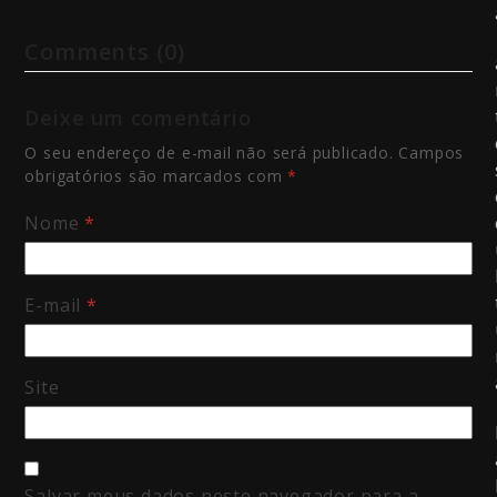
Comments (0)
Deixe um comentário
O seu endereço de e-mail não será publicado.
Campos
obrigatórios são marcados com
*
Nome
*
E-mail
*
Site
Salvar meus dados neste navegador para a