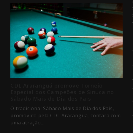
CDL Araranguá promove Torneio
Especial dos Campeões de Sinuca no
Sábado Mais de Dia dos Pais
O tradicional Sábado Mais de Dia dos Pais,
promovido pela CDL Araranguá, contará com
uma atração…