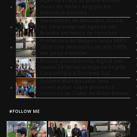
Ação na Praça da Bíblia elimina
focos do Aedes aegypti em
Balneário Gaivota
Vereadores de Balneário Arroio
do Silva cumprem agenda em
Brasília em busca de recursos
Prefeitura de Meleiro lança REFIS
2026 com descontos de até 100%
em juros e multas
Pronto atendimento digital em
saúde 24 horas avança na Região
Carbonífera e Extremo Sul
Projeto Multiplicador leva
orientações sobre primeiros
socorros ao Clube de Mães Belmar
#FOLLOW ME