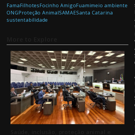
Fama
Filhotes
Focinho Amigo
Fuami
meio ambiente
ONG
Proteção Animal
SAMAE
Santa Catarina
sustentabilidade
More to Explore
Saúde, inclusão, proteção animal e