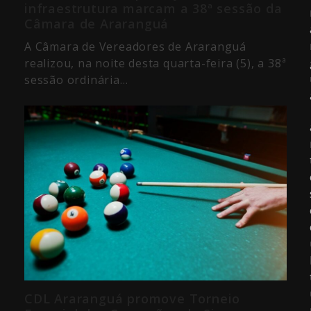
infraestrutura marcam a 38ª sessão da
Câmara de Araranguá
A Câmara de Vereadores de Araranguá
realizou, na noite desta quarta-feira (5), a 38ª
sessão ordinária…
CDL Araranguá promove Torneio