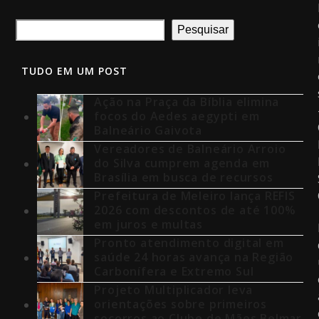
Pesquisar
TUDO EM UM POST
Ação na Praça da Bíblia elimina
focos do Aedes aegypti em
Balneário Gaivota
Vereadores de Balneário Arroio
do Silva cumprem agenda em
Brasília em busca de recursos
Prefeitura de Meleiro lança REFIS
2026 com descontos de até 100%
em juros e multas
Pronto atendimento digital em
saúde 24 horas avança na Região
Carbonífera e Extremo Sul
Projeto Multiplicador leva
orientações sobre primeiros
socorros ao Clube de Mães Belmar