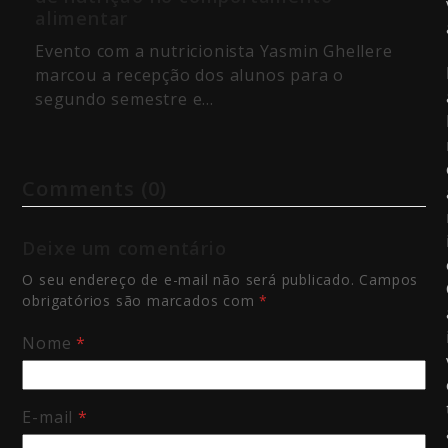
alimentar
Evento com a nutricionista Yasmin Ghellere
marcou a recepção dos alunos para o
segundo semestre e…
Comments (0)
Deixe um comentário
O seu endereço de e-mail não será publicado.
Campos
obrigatórios são marcados com
*
Nome
*
E-mail
*