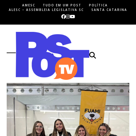
Skip
AMESC
TUDO EM UM POST
POLÍTICA
to
ALESC – ASSEMBLEIA LEGISLATIVA SC
SANTA CATARINA
content
Facebook
Instagram
YouTube
Open
Close
mobile
mobile
menu
menu