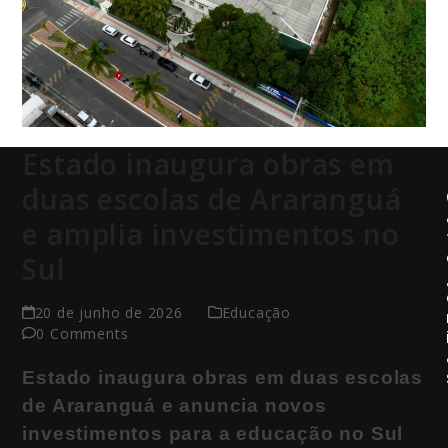
Estado inaugura obras em
duas escolas de Araranguá
e amplia investimentos no
Sul
20 de junho de 2026
Educação
0 Comments
Estado inaugura obras em duas escolas
de Araranguá e anuncia novos
investimentos para a educação no Sul