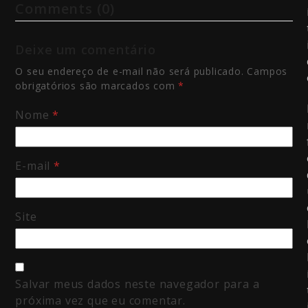
Comments (0)
Deixe um comentário
O seu endereço de e-mail não será publicado.
Campos
obrigatórios são marcados com
*
Nome
*
E-mail
*
Site
Salvar meus dados neste navegador para a
próxima vez que eu comentar.