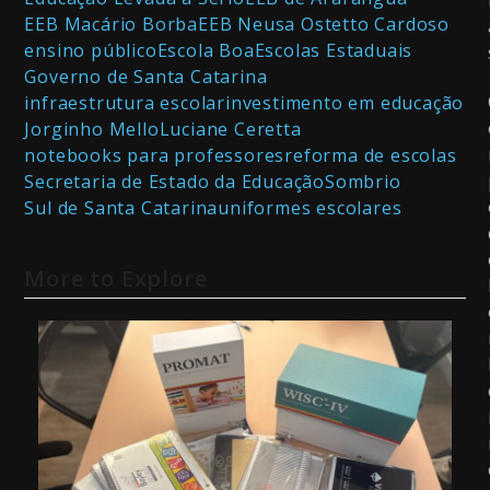
EEB Macário Borba
EEB Neusa Ostetto Cardoso
ensino público
Escola Boa
Escolas Estaduais
Governo de Santa Catarina
infraestrutura escolar
investimento em educação
Jorginho Mello
Luciane Ceretta
notebooks para professores
reforma de escolas
Secretaria de Estado da Educação
Sombrio
Sul de Santa Catarina
uniformes escolares
More to Explore