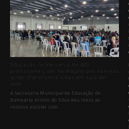
Educação reúne cerca de 400
profissionais em formação que valoriza
quem transforma vidas em sala de
aula
A Secretaria Municipal de Educação de
Balneário Arroio do Silva deu início ao
recesso escolar com…