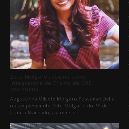
Zete Molgaro assume como
Integradora de Ensino de CRE
Araranguá
Augustinha Olisete Molgaro Possamai Della,
ou simplesmente Zete Molgaro, do PP de
Jacinto Machado, assume o…