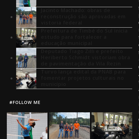
Jacinto Machado: obras de
reconstrução são aprovadas em
vistoria federal
Prefeitura de Timbé do Sul inicia
estudo para fortalecer a
educação municipal
Deputado Tiago Zilli e prefeito
Heriberto Schmidt vistoriam obra
de pavimentação da Vila Rezin
Turvo lança edital da PNAB para
fomentar projetos culturais no
município
#FOLLOW ME