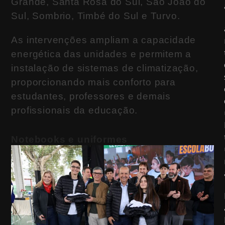
Grande, Santa Rosa do Sul, São João do
Sul, Sombrio, Timbé do Sul e Turvo.
As intervenções ampliam a capacidade
energética das unidades e permitem a
instalação de sistemas de climatização,
proporcionando mais conforto para
estudantes, professores e demais
profissionais da educação.
Notebooks e uniformes