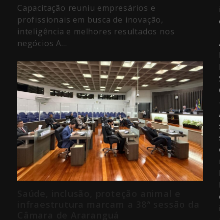
Capacitação reuniu empresários e
profissionais em busca de inovação,
inteligência e melhores resultados nos
negócios A…
Saúde, inclusão, proteção animal e
infraestrutura marcam a 38ª sessão da
Câmara de Araranguá