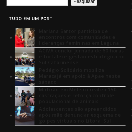
Pesquisar
TUDO EM UM POST
Mariana Sartor participa de
encontros com comunidades e
lideranças femininas em Laguna
ACIVA conclui jornada de 60 horas
e fortalece gestão estratégica no
Sul Catarinense
Pedágio Solidário mobiliza
Maracajá em apoio à Apae neste
sábado
Mutirão em Meleiro realiza 150
castrações e reforça controle
populacional de animais
Adolescentes são apreendidos
após mãe denunciar esquema de
golpes virtuais no Litoral Sul