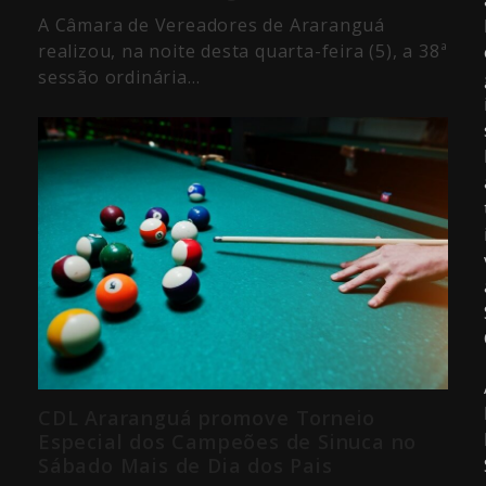
A Câmara de Vereadores de Araranguá
realizou, na noite desta quarta-feira (5), a 38ª
sessão ordinária…
CDL Araranguá promove Torneio
Especial dos Campeões de Sinuca no
Sábado Mais de Dia dos Pais