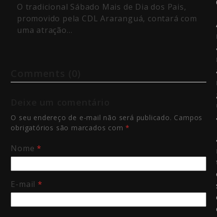
O tradicional Sábado Mais de Dia dos Pais,
promovido pela CDL Araranguá, contará com
uma atração…
Comments (0)
Deixe um comentário
O seu endereço de e-mail não será publicado.
Campos
obrigatórios são marcados com
*
Nome
*
E-mail
*