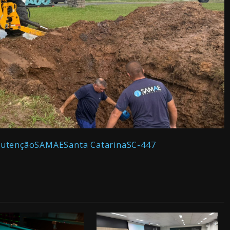
utenção
SAMAE
Santa Catarina
SC-447