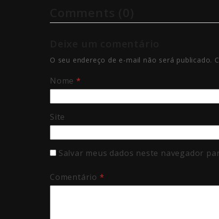
Comments (0)
Deixe um comentário
O seu endereço de e-mail não será publicado.
C
Nome
*
Site
Salvar meus dados neste navegador par
Comentário
*