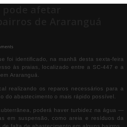
 pode afetar
airros de Araranguá
mments
e foi identificado, na manhã desta sexta-feira
sso às praias, localizado entre a SC-447 e a
, em
Araranguá
.
cal realizando os reparos necessários para a
o do abastecimento o mais rápido possível.
subterrânea, poderá haver turbidez na água —
las em suspensão, como areia e resíduos da
 de falta de abastecimento em alguns bairros.