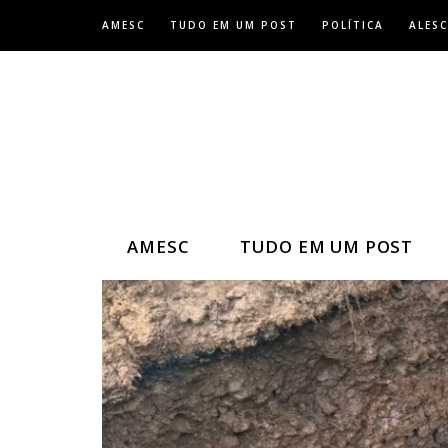
Skip
AMESC
TUDO EM UM POST
POLÍTICA
ALESC
to
content
AMESC
TUDO EM UM POST