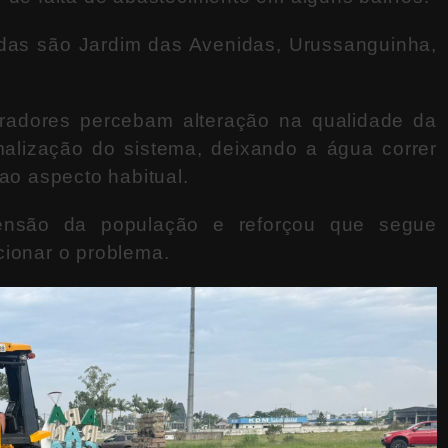
das são Jardim das Avenidas, Urussanguinha,
adores percebam alteração na qualidade da
alização do sistema, deixando a água correr
 ao aspecto habitual.
ensão da população e reforçou que segue
cionar o problema.