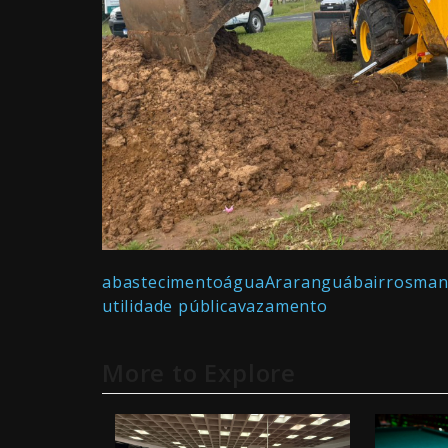
abastecimento
água
Araranguá
bairros
man
utilidade pública
vazamento
More to Explore