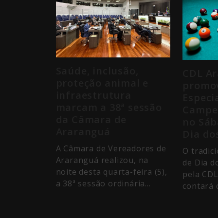
Saúde, inclusão,
CDL A
proteção animal e
promov
infraestrutura
Especi
marcam a 38ª sessão
Campeõ
da Câmara de
no Sáb
Araranguá
Dia do
A Câmara de Vereadores de
O tradic
Araranguá realizou, na
de Dia d
noite desta quarta-feira (5),
pela CDL
a 38ª sessão ordinária…
contará