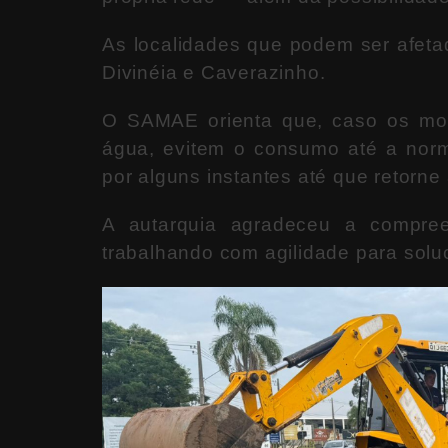
As localidades que podem ser afeta
Divinéia e Caverazinho.
O SAMAE orienta que, caso os mor
água, evitem o consumo até a norm
por alguns instantes até que retorne
A autarquia agradeceu a compre
trabalhando com agilidade para solu