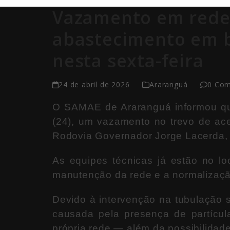
Vazamento em rede
abastecimento em b
nesta sexta-feira
24 de abril de 2026
Araranguá
0 Co
O
SAMAE de Araranguá
informou qu
(24), um vazamento no trevo de ace
Rodovia Governador Jorge Lacerda
As equipes técnicas já estão no lo
manutenção da rede e a normalizaçã
Devido à intervenção na tubulação 
causada pela presença de partícu
própria rede — além da possibilidade