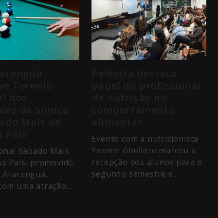
raranguá
Palestra destaca
e Torneio
papel do profissional
al dos
de nutrição no
es de Sinuca
comportamento
ado Mais de
alimentar
s Pais
Evento com a nutricionista
Yasmin Ghellere marcou a
ional Sábado Mais
recepção dos alunos para o
os Pais, promovido
segundo semestre e…
 Araranguá,
 com uma atração…