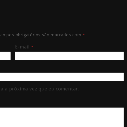
ampos obrigatórios são marcados com
*
E-mail
*
a a próxima vez que eu comentar.