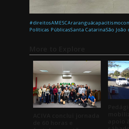
#direitos
AMESC
Araranguá
capacitismo
con
Políticas Públicas
Santa Catarina
São João 
More to Explore
Pedági
mobili
ACIVA conclui jornada
apoio 
de 60 horas e
sábad