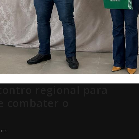
ontro regional para
 e combater o
nts