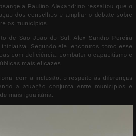
osangela Paulino Alexandrino
ressaltou que o
atuação dos conselhos e ampliar o debate sobre
re os municípios.
ito de
São João do Sul
,
Alex Sandro Pereira
 iniciativa. Segundo ele, encontros como esse
oas com deficiência, combater o capacitismo e
úblicas mais eficazes.
onal com a inclusão, o respeito às diferenças
cendo a atuação conjunta entre municípios e
e mais igualitária.