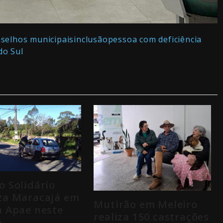
selhos municipais
inclusão
pessoa com deficiência
do Sul
o Solidário
za Maracajá em
Mutirão em Meleiro
à Apae neste
realiza 150 castrações
o