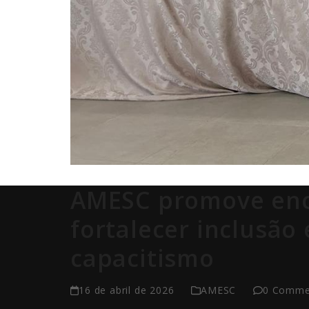
AMESC promove enc
fortalecer inclusão
capacitismo
16 de abril de 2026
AMESC
0 Comme