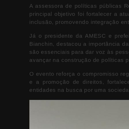
A assessora de políticas públicas
R
principal objetivo foi fortalecer a 
inclusão, promovendo integração ent
Já o presidente da AMESC e prefe
Bianchin
, destacou a importância da
são essenciais para dar voz às pess
avançar na construção de políticas p
O evento reforça o compromisso regi
e a promoção de direitos, fortale
entidades na busca por uma sociedad