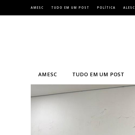
Skip
AMESC
TUDO EM UM POST
POLÍTICA
ALESC
to
content
AMESC
TUDO EM UM POST