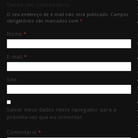
Deixe um comentário
O seu endereço de e-mail não será publicado.
Campos
obrigatórios são marcados com
*
Nome
*
E-mail
*
Site
Salvar meus dados neste navegador para a
próxima vez que eu comentar.
Comentário
*