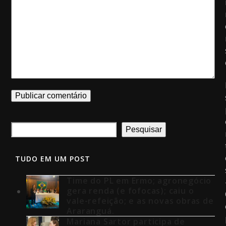
Pesquisar
TUDO EM UM POST
Time do PL em Ermo; agronegócio
gera renda (e fofocas); caiu o
vale-refeição; e as novas obras de
Araranguá.
Mariana Sartor participa de