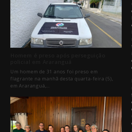
Homem é preso após perseguição
policial em Araranguá
Um homem de 31 anos foi preso em
flagrante na manhã desta quarta-feira (5),
em Araranguá,…