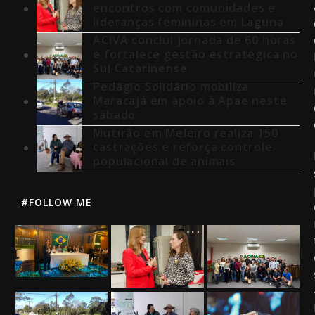
encontros com comunidades e
lideranças femininas em Laguna
ACIVA conclui jornada de 60 horas
e fortalece gestão estratégica no
Sul Catarinense
Pedágio Solidário mobiliza
Maracajá em apoio à Apae neste
sábado
Mutirão em Meleiro realiza 150
castrações e reforça controle
populacional de animais
#FOLLOW ME