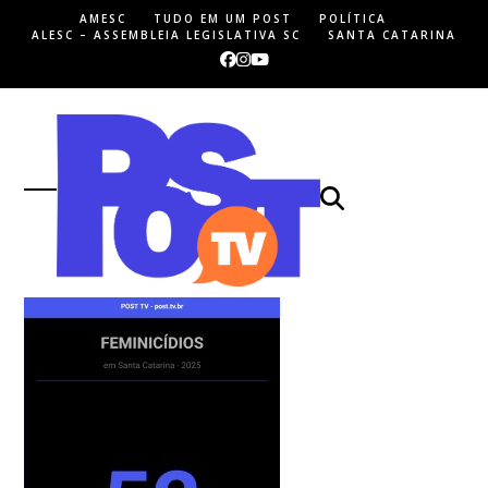
Skip
AMESC
TUDO EM UM POST
POLÍTICA
to
ALESC – ASSEMBLEIA LEGISLATIVA SC
SANTA CATARINA
content
Facebook
Instagram
YouTube
Open
Close
mobile
mobile
menu
menu