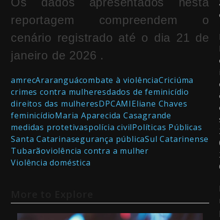
Os dados apresentados nesta
reportagem compreendem o
cenário registrado até o dia 21 de
janeiro de 2026 .
amrec
Araranguá
combate à violência
Criciúma
crimes contra mulheres
dados de feminicídio
direitos das mulheres
DPCAMI
Eliane Chaves
feminicídio
Maria Aparecida Casagrande
medidas protetivas
polícia civil
Políticas Públicas
Santa Catarina
segurança pública
Sul Catarinense
Tubarão
violência contra a mulher
Violência doméstica
More to Explore