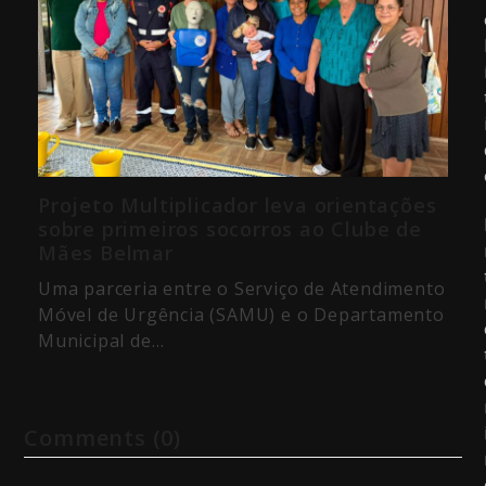
Projeto Multiplicador leva orientações
sobre primeiros socorros ao Clube de
Mães Belmar
Uma parceria entre o Serviço de Atendimento
Móvel de Urgência (SAMU) e o Departamento
Municipal de…
Comments (0)