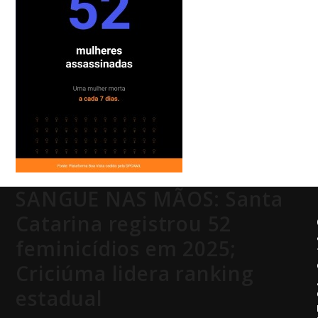
SANGUE NAS MÃOS: Santa
Catarina registrou 52
feminicídios em 2025;
Criciúma lidera ranking
estadual