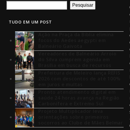
Pesquisar
TUDO EM UM POST
Ação na Praça da Bíblia elimina
focos do Aedes aegypti em
Balneário Gaivota
Vereadores de Balneário Arroio
do Silva cumprem agenda em
Brasília em busca de recursos
Prefeitura de Meleiro lança REFIS
2026 com descontos de até 100%
em juros e multas
Pronto atendimento digital em
saúde 24 horas avança na Região
Carbonífera e Extremo Sul
Projeto Multiplicador leva
orientações sobre primeiros
socorros ao Clube de Mães Belmar