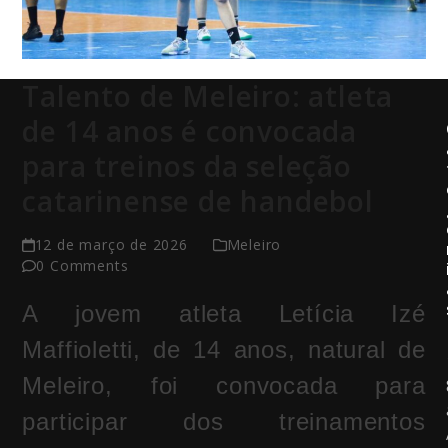
Talento de Meleiro: atleta
de 14 anos é convocada
para treinos da seleção
catarinense de handebol
12 de março de 2026
Meleiro
0 Comments
A jovem atleta
Letícia Izé
Maffioletti
, de 14 anos, natural de
Meleiro
, foi convocada para
participar dos treinamentos