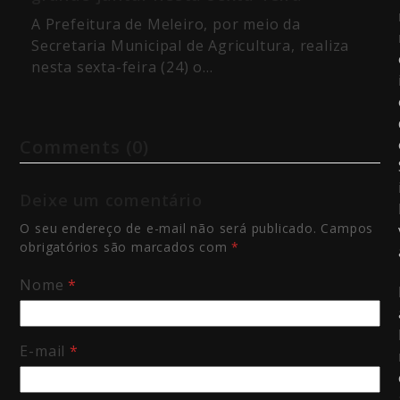
A Prefeitura de Meleiro, por meio da
Secretaria Municipal de Agricultura, realiza
nesta sexta-feira (24) o…
Comments (0)
Deixe um comentário
O seu endereço de e-mail não será publicado.
Campos
obrigatórios são marcados com
*
Nome
*
E-mail
*