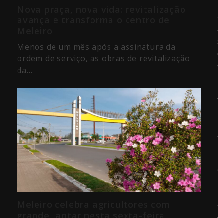
Nova praça, nova vida: revitalização
avança e transforma o centro de
Meleiro
Menos de um mês após a assinatura da
ordem de serviço, as obras de revitalização
da…
Meleiro celebra agricultores com
grande jantar nesta sexta-feira