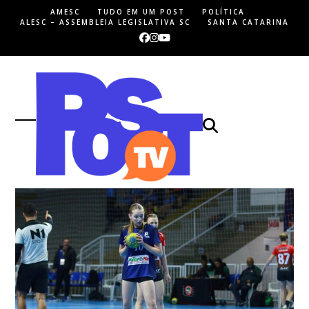
Skip
AMESC
TUDO EM UM POST
POLÍTICA
to
ALESC – ASSEMBLEIA LEGISLATIVA SC
SANTA CATARINA
content
Facebook
Instagram
YouTube
Open
Close
mobile
mobile
menu
menu