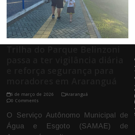
Trilha do Parque Belinzoni
passa a ter vigilância diária
e reforça segurança para
moradores em Araranguá
6 de março de 2026
Araranguá
0 Comments
O Serviço Autônomo Municipal de
Água e Esgoto (SAMAE) de