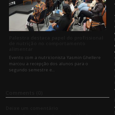
Palestra destaca papel do profissional
de nutrição no comportamento
alimentar
Evento com a nutricionista Yasmin Ghellere
marcou a recepção dos alunos para o
segundo semestre e…
Comments (0)
Deixe um comentário