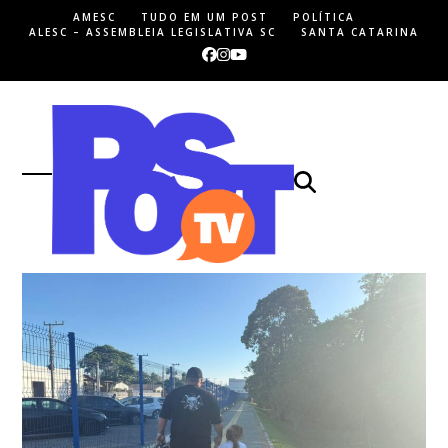
Skip
AMESC
TUDO EM UM POST
POLÍTICA
to
ALESC – ASSEMBLEIA LEGISLATIVA SC
SANTA CATARINA
content
Facebook
Instagram
YouTube
Open
Close
mobile
mobile
menu
menu