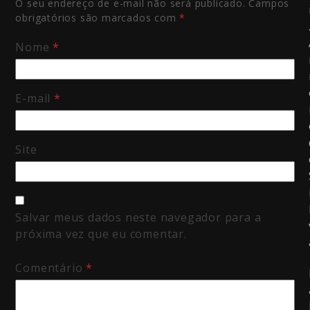
O seu endereço de e-mail não será publicado.
Campos
obrigatórios são marcados com
*
Nome
*
E-mail
*
Site
Salvar meus dados neste navegador para a
próxima vez que eu comentar.
Comentário
*