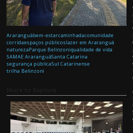
Araranguá
bem-estar
caminhada
comunidade
corrida
espaços públicos
lazer em Araranguá
natureza
Parque Belinzoni
qualidade de vida
SAMAE Araranguá
Santa Catarina
segurança pública
Sul Catarinense
trilha Belinzoni
More to Explore