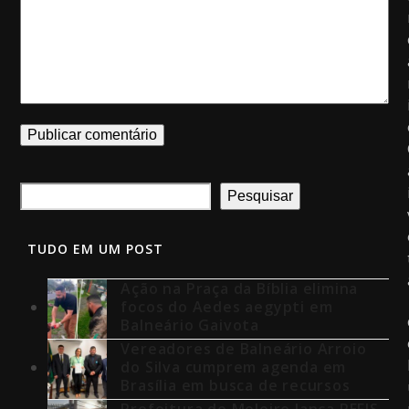
Pesquisar
TUDO EM UM POST
Ação na Praça da Bíblia elimina
focos do Aedes aegypti em
Balneário Gaivota
Vereadores de Balneário Arroio
do Silva cumprem agenda em
Brasília em busca de recursos
Prefeitura de Meleiro lança REFIS