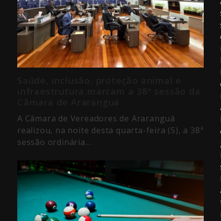
Saúde, inclusão, proteção animal e
infraestrutura marcam a 38ª sessão da
Câmara de Araranguá
A Câmara de Vereadores de Araranguá
realizou, na noite desta quarta-feira (5), a 38ª
sessão ordinária…