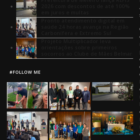
2026 com descontos de até 100%
em juros e multas
Pronto atendimento digital em
saúde 24 horas avança na Região
Carbonífera e Extremo Sul
Projeto Multiplicador leva
orientações sobre primeiros
socorros ao Clube de Mães Belmar
#FOLLOW ME