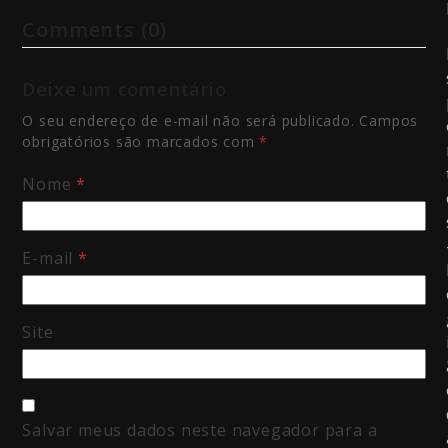
Comments (0)
Deixe um comentário
O seu endereço de e-mail não será publicado.
Campos
obrigatórios são marcados com
*
Nome
*
E-mail
*
Site
Salvar meus dados neste navegador para a