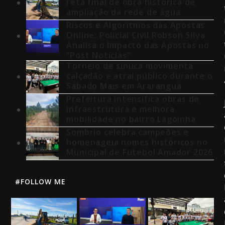
reta final de obra histórica de
ampliação da rede de água
Riscos e Algoritmos das Apostas
Online: Policial Civil Robson Silva
Analisa o Impacto das Apostas no
“Post Notícias”
Torneio de sinuca movimenta
calçadão e atrai público durante o
Sábado Mais em Araranguá
Prefeitura intensifica obras de
infraestrutura e melhora
mobilidade no bairro Lagoinha
Sombrio celebra campeões e
homenageia nomes históricos no
Municipal de Futebol Amador 2026
#FOLLOW ME