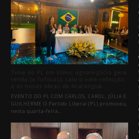
Time do PL em Ermo; agronegócio gera
renda (e fofocas); caiu o vale-refeição;
e as novas obras de Araranguá.
EVENTO DO PL COM CARLOS, CAROL, JÚLIA E
GUILHERME O Partido Liberal (PL) promoveu,
nesta quarta-feira…