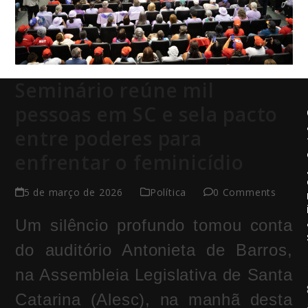
Seminário reúne mil
pessoas em SC e sela pacto
entre poderes para
enfrentar o feminicídio
5 de março de 2026
Política
0 Comments
Um silêncio profundo tomou conta
do auditório Antonieta de Barros,
na
Assembleia Legislativa de Santa
Catarina
(Alesc), na manhã desta