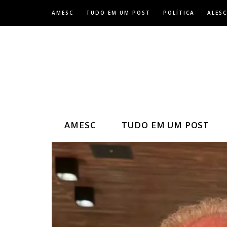
Skip
AMESC
TUDO EM UM POST
POLÍTICA
ALESC
to
content
AMESC
TUDO EM UM POST