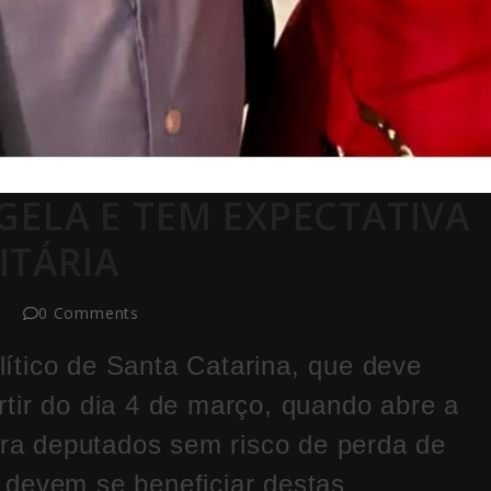
NGELA E TEM EXPECTATIVA
ITÁRIA
0 Comments
ítico de Santa Catarina, que deve
tir do dia 4 de março, quando abre a
para deputados sem risco de perda de
 devem se beneficiar destas