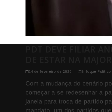
PDT DEVE FILIAR A
DE ESTAR NA MAJOR
24 de fevereiro de 2026
Enfoque Político
Com a mudança do cenário pol
começar a se redesenhar a par
janela para troca de partido 
mandato, um dos partidos que