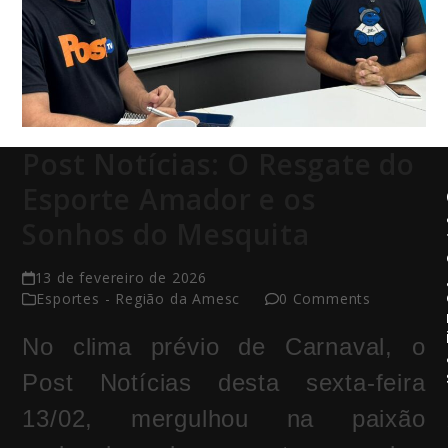
Post Notícias: O Resgate do
Esporte Amador e os
Sonhos do Mesquita
13 de fevereiro de 2026
Esportes - Região da Amesc
0 Comments
No clima prévio de Carnaval, o
Post Notícias desta sexta-feira
13/02, mergulhou na paixão