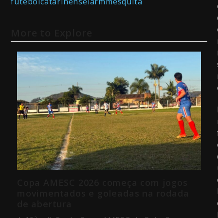
futebolcatarinense
larm
mesquita
More to Explore
Copa AMESC 2026 começa com jogos
movimentados e goleadas na rodada
de abertura