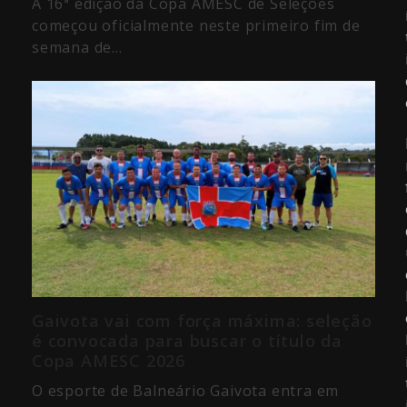
A 16ª edição da Copa AMESC de Seleções
começou oficialmente neste primeiro fim de
semana de…
Gaivota vai com força máxima: seleção
é convocada para buscar o título da
Copa AMESC 2026
O esporte de Balneário Gaivota entra em