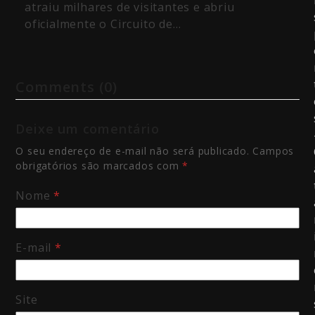
atraiu milhares de visitantes e abriu
oficialmente o Circuito de…
Comments (0)
Deixe um comentário
O seu endereço de e-mail não será publicado.
Campos
obrigatórios são marcados com
*
Nome
*
E-mail
*
Site