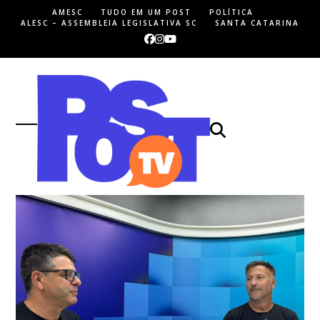
Skip
AMESC
TUDO EM UM POST
POLÍTICA
to
ALESC – ASSEMBLEIA LEGISLATIVA SC
SANTA CATARINA
content
Facebook
Instagram
YouTube
Open
Close
mobile
mobile
menu
menu