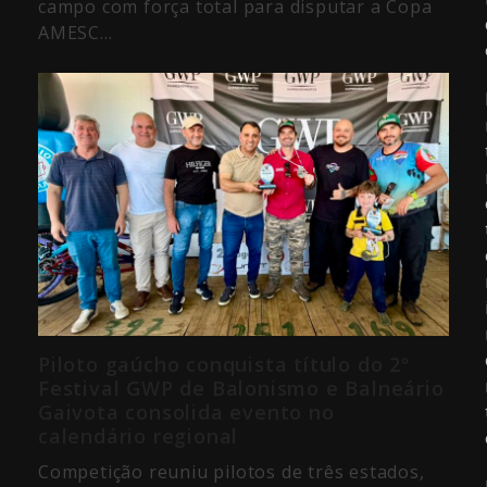
campo com força total para disputar a Copa
AMESC…
Piloto gaúcho conquista título do 2º
Festival GWP de Balonismo e Balneário
Gaivota consolida evento no
calendário regional
Competição reuniu pilotos de três estados,