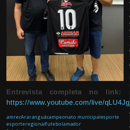
Entrevista completa no link:
https://www.youtube.com/live/qLU4J
amrec
Araranguá
campeonato municipal
esporte
esporteregional
futebolamador