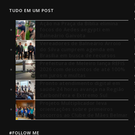
TUDO EM UM POST
Ação na Praça da Bíblia elimina
focos do Aedes aegypti em
Balneário Gaivota
Vereadores de Balneário Arroio
do Silva cumprem agenda em
Brasília em busca de recursos
Prefeitura de Meleiro lança REFIS
2026 com descontos de até 100%
em juros e multas
Pronto atendimento digital em
saúde 24 horas avança na Região
Carbonífera e Extremo Sul
Projeto Multiplicador leva
orientações sobre primeiros
socorros ao Clube de Mães Belmar
#FOLLOW ME