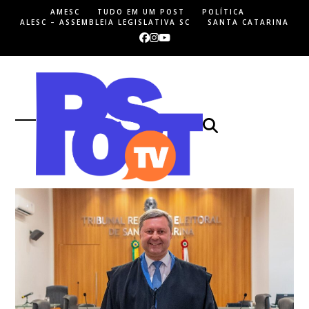
Skip
AMESC
TUDO EM UM POST
POLÍTICA
to
ALESC – ASSEMBLEIA LEGISLATIVA SC
SANTA CATARINA
content
Facebook
Instagram
YouTube
Open
Close
mobile
mobile
menu
menu