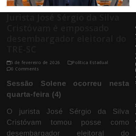
Jurista José Sérgio da Silva
Cristóvam é empossado
desembargador eleitoral do
TRE-SC
5 de fevereiro de 2026
Política Estadual
0 Comments
Sessão Solene ocorreu nesta
quarta-feira (4)
O jurista José Sérgio da Silva
Cristóvam tomou posse como
desembargador eleitoral do