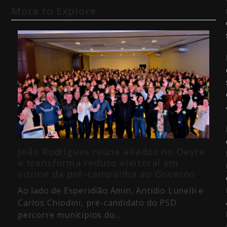
More to Explore
João Rodrigues reúne aliados no Oeste
e transforma reduto eleitoral em
vitrine da pré-campanha ao Governo
Ao lado de Esperidião Amin, Antídio Lunelli e
Carlos Chiodini, pré-candidato do PSD
percorre municípios do…