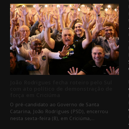
João Rodrigues fecha roteiro pelo Sul
com ato político de demonstração de
força em Criciúma
O pré-candidato ao Governo de Santa
Catarina, João Rodrigues (PSD), encerrou
nesta sexta-feira (8), em Criciúma,…