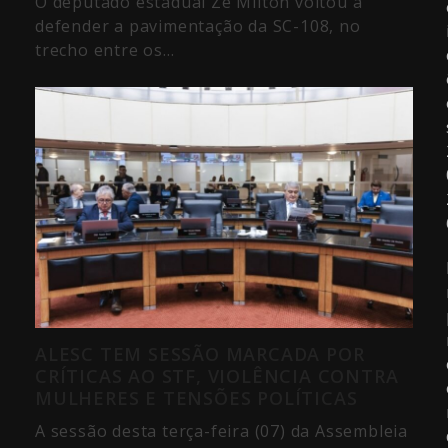
O deputado estadual Zé Milton voltou a
defender a pavimentação da SC-108, no
trecho entre os…
ALESC TEM SESSÃO MARCADA POR
CRÍTICAS AO STF, VIOLÊNCIA CONTRA
MULHERES E TENSÕES POLÍTICAS
A sessão desta terça-feira (07) da Assembleia