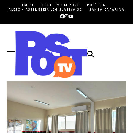
Skip
AMESC
TUDO EM UM POST
POLÍTICA
to
ALESC – ASSEMBLEIA LEGISLATIVA SC
SANTA CATARINA
content
Facebook
Instagram
YouTube
Open
Close
mobile
mobile
menu
menu