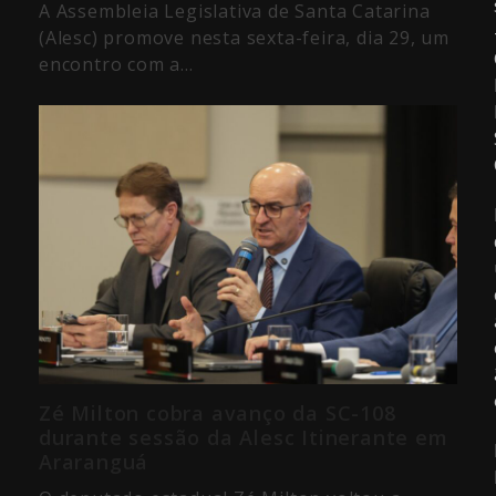
A Assembleia Legislativa de Santa Catarina
(Alesc) promove nesta sexta-feira, dia 29, um
encontro com a…
Zé Milton cobra avanço da SC-108
durante sessão da Alesc Itinerante em
Araranguá