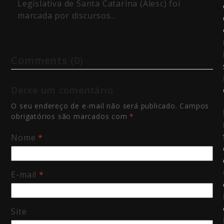
Legislativa de Santa Catarina (Alesc) foi
marcada por discursos…
Comments (0)
Deixe um comentário
O seu endereço de e-mail não será publicado.
Campos
obrigatórios são marcados com
*
Nome
*
E-mail
*
Site