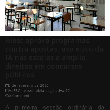
Alesc aprova programas
contra apostas, uso ético da
IA nas escolas e amplia
direitos em concursos
públicos
5 de fevereiro de 2026
ALESC - Assembleia Legislativa SC
0 Comments
A primeira sessão ordinária da