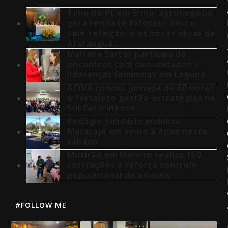
Time do PL em Ermo; agronegócio
gera renda (e fofocas); caiu o
vale-refeição; e as novas obras de
Araranguá.
Mariana Sartor participa de
encontros com comunidades e
lideranças femininas em Laguna
ACIVA conclui jornada de 60 horas
e fortalece gestão estratégica no
Sul Catarinense
Pedágio Solidário mobiliza
Maracajá em apoio à Apae neste
sábado
Mutirão em Meleiro realiza 150
castrações e reforça controle
populacional de animais
#FOLLOW ME