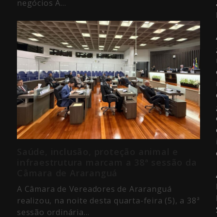
negócios A…
Saúde, inclusão, proteção animal e
infraestrutura marcam a 38ª sessão da
Câmara de Araranguá
A Câmara de Vereadores de Araranguá
realizou, na noite desta quarta-feira (5), a 38ª
sessão ordinária…