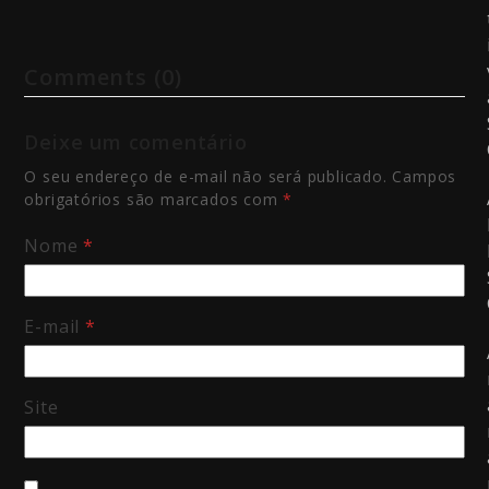
Comments (0)
Deixe um comentário
O seu endereço de e-mail não será publicado.
Campos
obrigatórios são marcados com
*
Nome
*
E-mail
*
Site