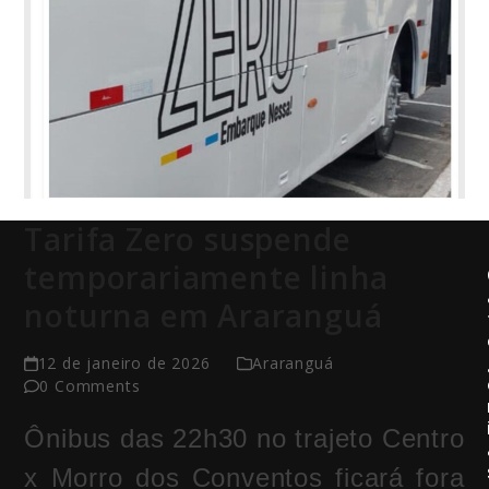
Tarifa Zero suspende
temporariamente linha
noturna em Araranguá
12 de janeiro de 2026
Araranguá
0 Comments
Ônibus das 22h30 no trajeto Centro
x Morro dos Conventos ficará fora