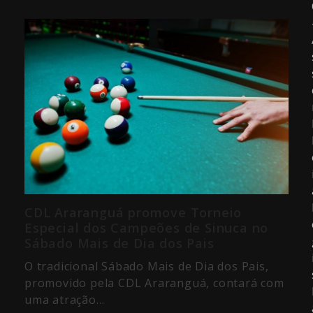
CDL Araranguá promove Torneio
Especial dos Campeões de Sinuca no
Sábado Mais de Dia dos Pais
O tradicional Sábado Mais de Dia dos Pais,
promovido pela CDL Araranguá, contará com
uma atração…