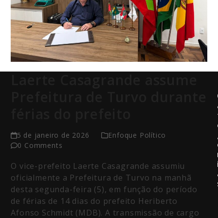
Laerte Casagrande assume
Prefeitura de Turvo durante
férias do prefeito
5 de janeiro de 2026
Enfoque Político
0 Comments
O vice-prefeito Laerte Casagrande assumiu
oficialmente a Prefeitura de Turvo na manhã
desta segunda-feira (5), em função do período
de férias de 14 dias do prefeito Heriberto
Afonso Schmidt (MDB). A transmissão de cargo