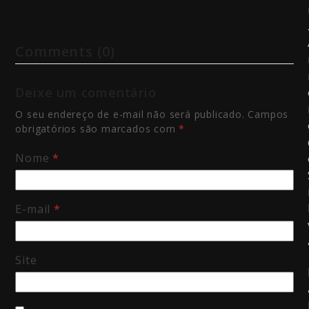
Comments (0)
Deixe um comentário
O seu endereço de e-mail não será publicado.
Campos
obrigatórios são marcados com
*
Nome
*
E-mail
*
Site