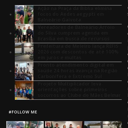
Ação na Praça da Bíblia elimina
focos do Aedes aegypti em
Balneário Gaivota
Vereadores de Balneário Arroio
do Silva cumprem agenda em
Brasília em busca de recursos
Prefeitura de Meleiro lança REFIS
2026 com descontos de até 100%
em juros e multas
Pronto atendimento digital em
saúde 24 horas avança na Região
Carbonífera e Extremo Sul
Projeto Multiplicador leva
orientações sobre primeiros
socorros ao Clube de Mães Belmar
#FOLLOW ME