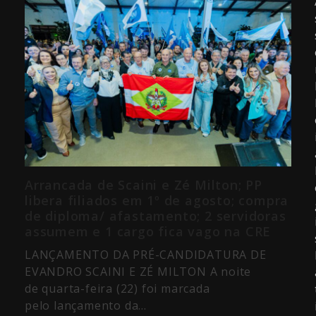
Arrancada de Scaini e Zé Milton; PP
libera filiados em 1º de agosto; compra
de diploma/ afastamento; 2 servidoras
assumem e 1 cargo fica vago na CRE
LANÇAMENTO DA PRÉ-CANDIDATURA DE
EVANDRO SCAINI E ZÉ MILTON A noite
de quarta-feira (22) foi marcada
pelo lançamento da…