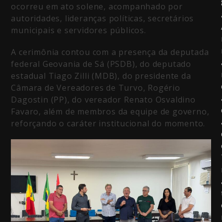
ocorreu em ato solene, acompanhado por
autoridades, lideranças políticas, secretários
municipais e servidores públicos.
A cerimônia contou com a presença da deputada
federal Geovania de Sá (PSDB), do deputado
estadual Tiago Zilli (MDB), do presidente da
Câmara de Vereadores de Turvo, Rogério
Dagostin (PP), do vereador Renato Osvaldino
Favaro, além de membros da equipe de governo,
reforçando o caráter institucional do momento.