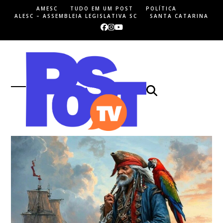
Skip
AMESC
TUDO EM UM POST
POLÍTICA
to
ALESC – ASSEMBLEIA LEGISLATIVA SC
SANTA CATARINA
content
Facebook
Instagram
YouTube
Open
Close
mobile
mobile
menu
menu