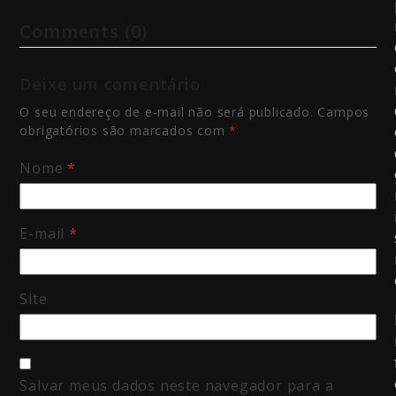
Comments (0)
Deixe um comentário
O seu endereço de e-mail não será publicado.
Campos
obrigatórios são marcados com
*
Nome
*
E-mail
*
Site
Salvar meus dados neste navegador para a