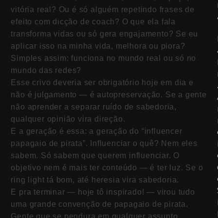
vitória real? Ou é só alguém repetindo frases de
efeito com dicção de coach? O que ela fala
transforma vidas ou só gera engajamento? Se eu
aplicar isso na minha vida, melhora ou piora?
Simples assim: funciona no mundo real ou só no
mundo das redes?
Esse crivo deveria ser obrigatório hoje em dia e
não é julgamento — é autopreservação. Se a gente
não aprender a separar ruído de sabedoria,
qualquer opinião vira direção.
E a geração é essa: a geração do “influencer
papagaio de pirata”. Influenciar o quê? Nem eles
sabem. Só sabem que querem influenciar. O
objetivo nem é mais ter conteúdo — é ter luz. Se o
ring light tá bom, até heresia vira sabedoria.
E pra terminar — hoje tô inspirado! — virou tudo
uma grande convenção de papagaio de pirata.
Gente que se pendura em qualquer assunto,