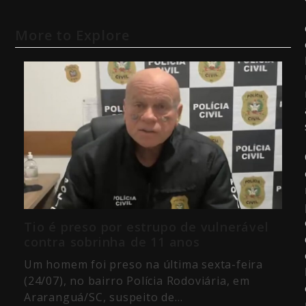
More to Explore
Tio é preso por estrupo de vulnerável
contra sobrinha de 11 anos
Um homem foi preso na última sexta-feira
(24/07), no bairro Polícia Rodoviária, em
Araranguá/SC, suspeito de…