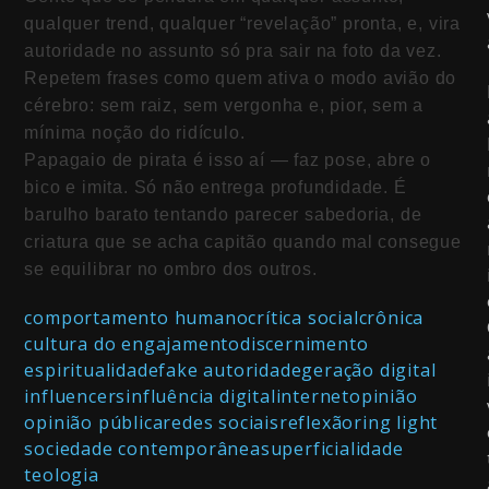
qualquer trend, qualquer “revelação” pronta, e, vira
autoridade no assunto só pra sair na foto da vez.
Repetem frases como quem ativa o modo avião do
cérebro: sem raiz, sem vergonha e, pior, sem a
mínima noção do ridículo.
Papagaio de pirata é isso aí — faz pose, abre o
bico e imita. Só não entrega profundidade. É
barulho barato tentando parecer sabedoria, de
criatura que se acha capitão quando mal consegue
se equilibrar no ombro dos outros.
comportamento humano
crítica social
crônica
cultura do engajamento
discernimento
espiritualidade
fake autoridade
geração digital
influencers
influência digital
internet
opinião
opinião pública
redes sociais
reflexão
ring light
sociedade contemporânea
superficialidade
teologia