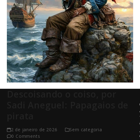
Descoisando o coiso, por
Sadi Aneguel: Papagaios de
pirata
2 de janeiro de 2026
Sem categoria
0 Comments