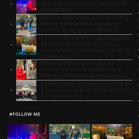
Araranguá e mobiliza equipes de
emergência
Ação conjunta das polícias Civil e
Militar prende investigado por
tráfico de drogas em Meleiro
Time do PL em Ermo; agronegócio
gera renda (e fofocas); caiu o
vale-refeição; e as novas obras de
Araranguá.
Mariana Sartor participa de
encontros com comunidades e
lideranças femininas em Laguna
ACIVA conclui jornada de 60 horas
e fortalece gestão estratégica no
Sul Catarinense
#FOLLOW ME