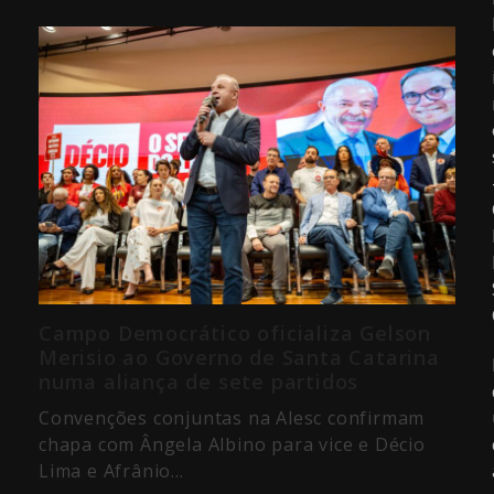
Campo Democrático oficializa Gelson
Merisio ao Governo de Santa Catarina
numa aliança de sete partidos
Convenções conjuntas na Alesc confirmam
chapa com Ângela Albino para vice e Décio
Lima e Afrânio…