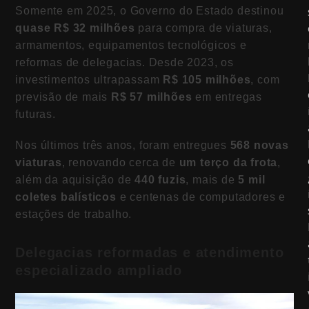
Somente em 2025, o Governo do Estado destinou
quase R$ 32 milhões
para compra de viaturas,
armamentos, equipamentos tecnológicos e
reformas de delegacias. Desde 2023, os
investimentos ultrapassam
R$ 105 milhões
, com
previsão de mais
R$ 57 milhões
em entregas
futuras.
Nos últimos três anos, foram entregues
568 novas
viaturas
, renovando cerca de
um terço da frota
,
além da aquisição de
440 fuzis
, mais de
5 mil
coletes balísticos
e centenas de computadores e
estações de trabalho.
Delegacias reformadas e atendimento
especializado ampliado