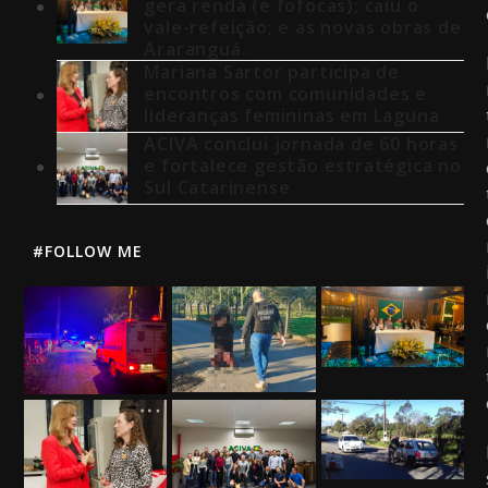
gera renda (e fofocas); caiu o
vale-refeição; e as novas obras de
Araranguá.
Mariana Sartor participa de
encontros com comunidades e
lideranças femininas em Laguna
ACIVA conclui jornada de 60 horas
e fortalece gestão estratégica no
Sul Catarinense
#FOLLOW ME