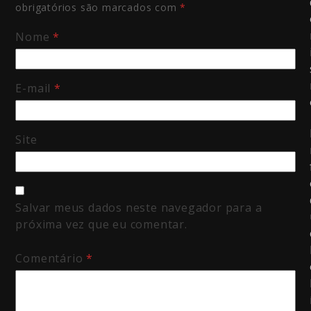
obrigatórios são marcados com
*
Nome
*
E-mail
*
Site
Salvar meus dados neste navegador para a
próxima vez que eu comentar.
Comentário
*