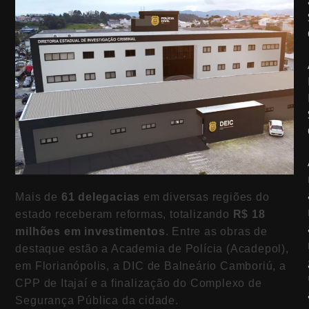
Mais de
61 delegacias
em diversas regiões do
estado receberam reformas, totalizando
R$ 18
milhões em investimentos
. Entre as obras de
destaque estão a Academia de Polícia (Acadepol),
em Florianópolis, a DIC de Balneário Camboriú, a
CPP de Itajaí e a finalização do Complexo de
Segurança Pública da cidade.