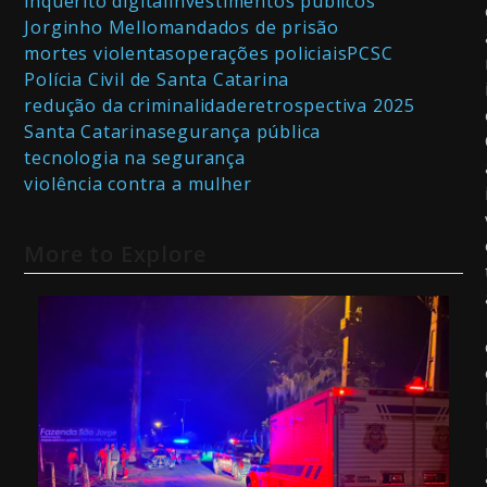
inquérito digital
investimentos públicos
Jorginho Mello
mandados de prisão
mortes violentas
operações policiais
PCSC
Polícia Civil de Santa Catarina
redução da criminalidade
retrospectiva 2025
Santa Catarina
segurança pública
tecnologia na segurança
violência contra a mulher
More to Explore