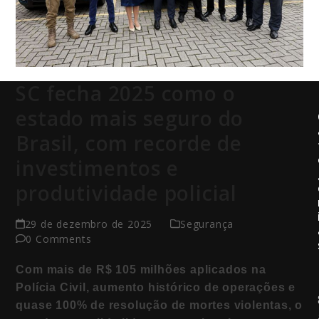
SC fecha 2025 como o
estado mais seguro do
Brasil, com recorde de
investimentos e
produtividade policial
29 de dezembro de 2025
Segurança
0 Comments
Com mais de R$ 105 milhões aplicados na
Polícia Civil, aumento histórico de operações e
quase 100% de resolução de mortes violentas, o