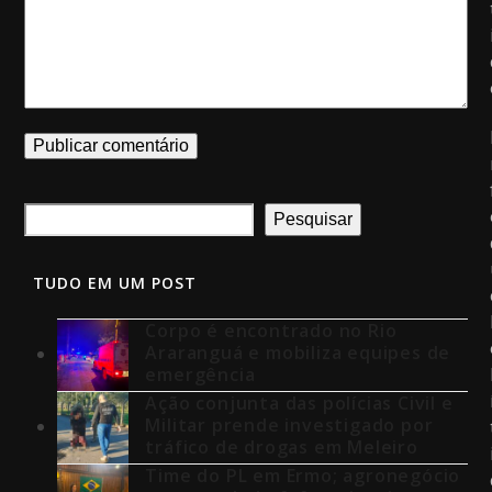
Pesquisar
TUDO EM UM POST
Corpo é encontrado no Rio
Araranguá e mobiliza equipes de
emergência
Ação conjunta das polícias Civil e
Militar prende investigado por
tráfico de drogas em Meleiro
Time do PL em Ermo; agronegócio