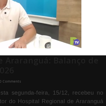
e Araranguá: Balanço de
2026
0 Comments
sta segunda-feira, 15/12, recebeu no
tor do Hospital Regional de Araranguá