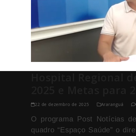
Hospital Regional d
2025 e Metas para 
22 de dezembro de 2025
Araranguá
O programa Post Notícias de
quadro “Espaço Saúde” o dire