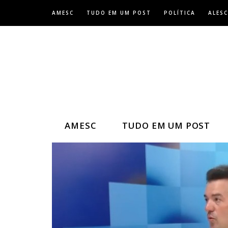
Skip
AMESC
TUDO EM UM POST
POLÍTICA
ALESC
to
content
AMESC
TUDO EM UM POST