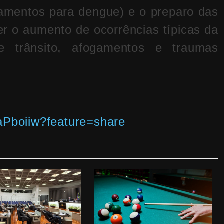
amentos para dengue) e o preparo das
r o aumento de ocorrências típicas da
e trânsito, afogamentos e traumas
XaPboiiw?feature=share