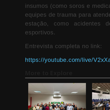
insumos (como soros e medic
equipes de trauma para atende
estação, como acidentes d
esportivos.
Entrevista completa no link:
https://youtube.com/live/V2x
More to Explore